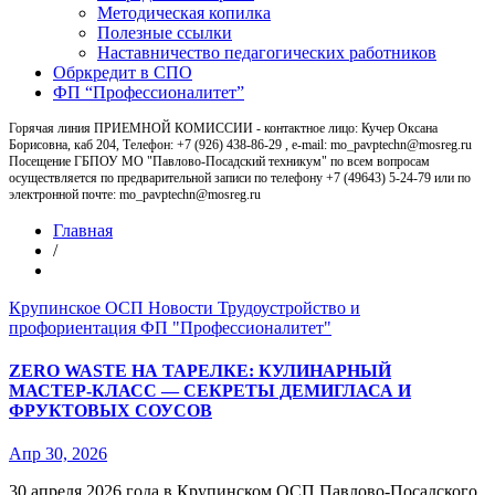
Методическая копилка
Полезные ссылки
Наставничество педагогических работников
Обркредит в СПО
ФП “Профессионалитет”
Горячая линия ПРИЕМНОЙ КОМИССИИ - контактное лицо: Кучер Оксана
Борисовна, каб 204, Телефон: +7 (926) 438-86-29 , e-mail: mo_pavptechn@mosreg.ru
Посещение ГБПОУ МО "Павлово-Посадский техникум" по всем вопросам
осуществляется по предварительной записи по телефону +7 (49643) 5-24-79 или по
электронной почте: mo_pavptechn@mosreg.ru
Главная
/
Крупинское ОСП
Новости
Трудоустройство и
профориентация
ФП "Профессионалитет"
ZERO WASTE НА ТАРЕЛКЕ: КУЛИНАРНЫЙ
МАСТЕР‑КЛАСС — СЕКРЕТЫ ДЕМИГЛАСА И
ФРУКТОВЫХ СОУСОВ
Апр 30, 2026
30 апреля 2026 года в Крупинском ОСП Павлово‑Посадского