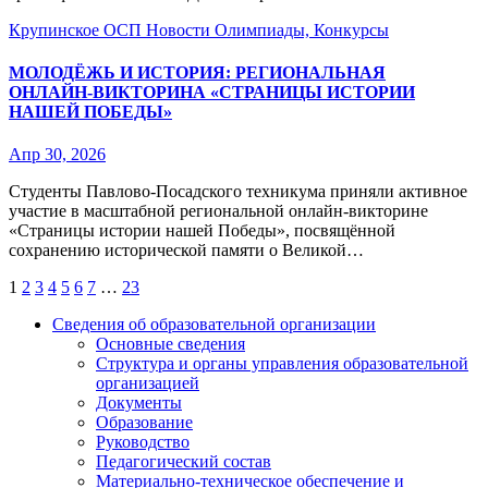
Крупинское ОСП
Новости
Олимпиады, Конкурсы
МОЛОДЁЖЬ И ИСТОРИЯ: РЕГИОНАЛЬНАЯ
ОНЛАЙН‑ВИКТОРИНА «СТРАНИЦЫ ИСТОРИИ
НАШЕЙ ПОБЕДЫ»
Апр 30, 2026
Студенты Павлово‑Посадского техникума приняли активное
участие в масштабной региональной онлайн‑викторине
«Страницы истории нашей Победы», посвящённой
сохранению исторической памяти о Великой…
Пагинация
1
2
3
4
5
6
7
…
23
записей
Сведения об образовательной организации
Основные сведения
Структура и органы управления образовательной
организацией
Документы
Образование
Руководство
Педагогический состав
Материально-техническое обеспечение и