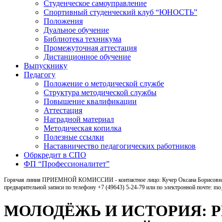
Студенческое самоуправление
Спортивный студенческий клуб “ЮНОСТЬ”
Положения
Дуальное обучение
Библиотека техникума
Промежуточная аттестация
Дистанционное обучение
Выпускнику
Педагогу
Положение о методической службе
Структура методической службы
Повышение квалификации
Аттестация
Наградной материал
Методическая копилка
Полезные ссылки
Наставничество педагогических работников
Обркредит в СПО
ФП “Профессионалитет”
Горячая линия ПРИЕМНОЙ КОМИССИИ - контактное лицо: Кучер Оксана Борисовна, ка
предварительной записи по телефону +7 (49643) 5-24-79 или по электронной почте: m
МОЛОДЁЖЬ И ИСТОРИЯ: 