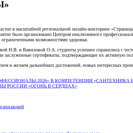
Ы»
частие в масштабной региональной онлайн‑викторине «Страни
приятие было организовано Центром инклюзивного профессио
 с ограниченными возможностями здоровья.
вой Н.В. и Вавиловой О.А. студенты успешно справились с тест
или заслуженные сертификаты, подтверждающие их активную по
ием и желаем дальнейших достижений, новых интересных проект
ОФЕССИОНАЛЫ‑2026» В КОМПЕТЕНЦИИ «САНТЕХНИКА 
Ы РОССИИ «ОГОНЬ В СЕРДЦАХ»
рганизацией