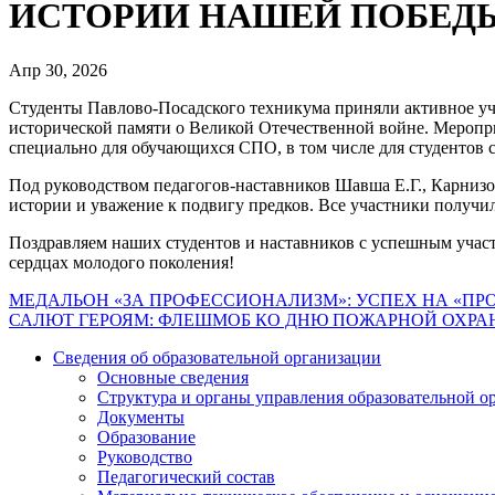
ИСТОРИИ НАШЕЙ ПОБЕД
Апр 30, 2026
Студенты Павлово‑Посадского техникума приняли активное у
исторической памяти о Великой Отечественной войне. Меро
специально для обучающихся СПО, в том числе для студентов
Под руководством педагогов‑наставников Шавша Е.Г., Карнизо
истории и уважение к подвигу предков. Все участники получ
Поздравляем наших студентов и наставников с успешным участ
сердцах молодого поколения!
Навигация
МЕДАЛЬОН «ЗА ПРОФЕССИОНАЛИЗМ»: УСПЕХ НА «ПР
САЛЮТ ГЕРОЯМ: ФЛЕШМОБ КО ДНЮ ПОЖАРНОЙ ОХРАН
по
Сведения об образовательной организации
записям
Основные сведения
Структура и органы управления образовательной о
Документы
Образование
Руководство
Педагогический состав