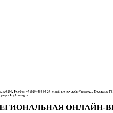
б 204, Телефон: +7 (926) 438-86-29 , e-mail: mo_pavptechn@mosreg.ru Посещение Г
o_pavptechn@mosreg.ru
РЕГИОНАЛЬНАЯ ОНЛАЙН‑