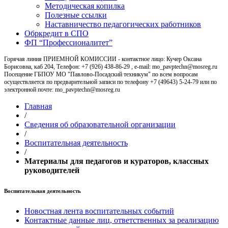
Методическая копилка
Полезные ссылки
Наставничество педагогических работников
Обркредит в СПО
ФП “Профессионалитет”
Горячая линия ПРИЕМНОЙ КОМИССИИ - контактное лицо: Кучер Оксана
Борисовна, каб 204, Телефон: +7 (926) 438-86-29 , e-mail: mo_pavptechn@mosreg.ru
Посещение ГБПОУ МО "Павлово-Посадский техникум" по всем вопросам
осуществляется по предварительной записи по телефону +7 (49643) 5-24-79 или по
электронной почте: mo_pavptechn@mosreg.ru
Главная
/
Сведения об образовательной организации
/
Воспитательная деятельность
/
Материалы для педагогов и кураторов, классных
руководителей
Воспитательная деятельность
Новостная лента воспитательных событий
Контактные данные лиц, ответственных за реализацию