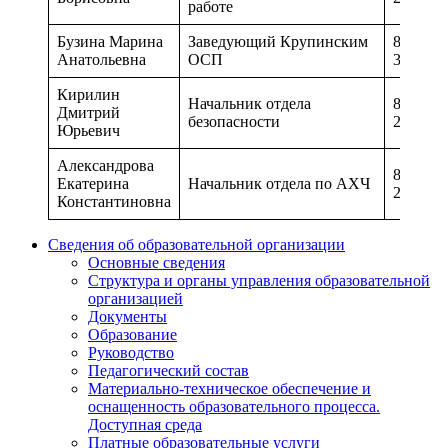
работе
Бузина Марина
Заведующий Крупинским
8-(496-4
Анатольевна
ОСП
31-90
Кирилин
Начальник отдела
8-(496-4
Дмитрий
безопасности
24-79
Юрьевич
Александрова
8-(496-4
Екатерина
Начальник отдела по АХЧ
24-79
Константиновна
Сведения об образовательной организации
Основные сведения
Структура и органы управления образовательной
организацией
Документы
Образование
Руководство
Педагогический состав
Материально-техническое обеспечение и
оснащенность образовательного процесса.
Доступная среда
Платные образовательные услуги