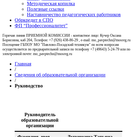
Методическая копилка
Полезные ссылки
Наставничество педагогических работников
Обркредит в СПО
ФП “Профессионалитет”
Горячая линия ПРИЕМНОЙ КОМИССИИ - контактное лицо: Кучер Оксана
Борисовна, каб 204, Телефон: +7 (926) 438-86-29 , e-mail: mo_pavptechn@mosreg.ru
Посещение ГБПОУ МО "Павлово-Посадский техникум" по всем вопросам
осуществляется по предварительной записи по телефону +7 (49643) 5-24-79 или по
электронной почте: mo_pavptechn@mosreg.ru
Главная
/
Сведения об образовательной организации
/
Руководство
Руководство
Руководитель
образовательной
организации
Фамилия, имя,
Дугушкина Татьяна