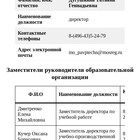
отчество
Геннадьевна
Наименование
директор
должности
Контактные
8-(496-43)5-24-79
телефоны
Адрес электронной
mo_pavptechn@mosreg.ru
почты
Заместители руководителя образовательной
организации
Конта
Ф.И.О
Наименование должности
теле
Дмитренко
Заместитель директора по
8-(496-4
Елена
учебной работе
24-79
Михайловна
Заместитель директора по
Кучер Оксана
8-(496-4
учебно-производственной
Борисовна
24-79