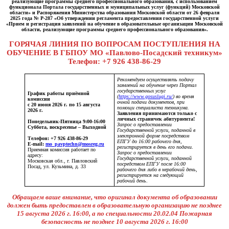
реализующие программы среднего профессионального образования, с использованием
функционала Портала государственных и муниципальных услуг (функций) Московской
области» и Распоряжения
Министерства образования Московской области от 26 февраля
2025 года № Р-287 «Об утверждении регламента предоставления государственной услуги
«Прием и регистрация заявлений на обучение в образовательные организации Московской
области, реализующие программы среднего профессионального образования».
ГОРЯЧАЯ ЛИНИЯ ПО ВОПРОСАМ ПОСТУПЛЕНИЯ НА
ОБУЧЕНИЕ В ГБПОУ МО «Павлово-Посадский техникум»
Телефон: +7 926 438-86-29
Рекомендуем осуществлять подачу
заявлений на обучение через Портал
государственных услуг
График работы приёмной
(
https://www.gosuslugi.ru/
)
во время
комиссии
очной подачи документов, при
с 20 июня 2026 г. по 15 августа
помощи специалиста техникума.
2026 г.
Заявления принимаются только с
личных страничек абитуриента!
Понедельник-Пятница 9:00-16:00
Запрос о предоставлении
Суббота, воскресенье – Выходной
Государственной услуги, поданной в
электронной форме посредством
Телефон: +7 926 438-86-29
ЕПГУ до 16:00 рабочего дня,
E-mail:
mo_pavptechn@mosreg.ru
регистрируется в день его подачи
.
Приемная комиссия работает по
Запрос о предоставлении
адресу:
Государственной услуги, поданной
Московская обл., г. Павловский
посредством ЕПГУ после 16:00
Посад, ул. Кузьмина, д. 33
рабочего дня либо в нерабочий день,
регистрируется на следующий
рабочий день
.
Обращаем ваше внимание, что оригинал документа об образовании
должен быть предоставлен в образовательную организацию не позднее
15 августа 2026 г. 16:00, а по специальности 20.02.04 Пожарная
безопасность не позднее 10 августа 2026 г. 16:00