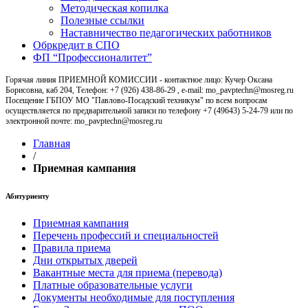
Методическая копилка
Полезные ссылки
Наставничество педагогических работников
Обркредит в СПО
ФП “Профессионалитет”
Горячая линия ПРИЕМНОЙ КОМИССИИ - контактное лицо: Кучер Оксана
Борисовна, каб 204, Телефон: +7 (926) 438-86-29 , e-mail: mo_pavptechn@mosreg.ru
Посещение ГБПОУ МО "Павлово-Посадский техникум" по всем вопросам
осуществляется по предварительной записи по телефону +7 (49643) 5-24-79 или по
электронной почте: mo_pavptechn@mosreg.ru
Главная
/
Приемная кампания
Абитуриенту
Приемная кампания
Перечень профессий и специальностей
Правила приема
Дни открытых дверей
Вакантные места для приема (перевода)
Платные образовательные услуги
Документы необходимые для поступления