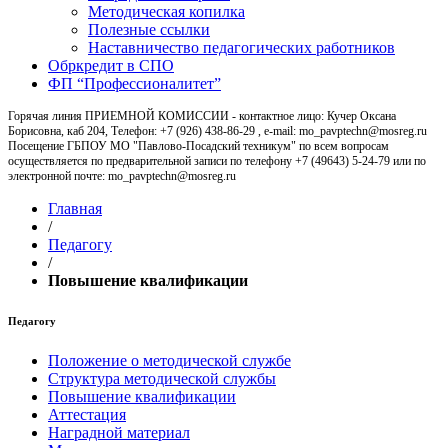
Методическая копилка
Полезные ссылки
Наставничество педагогических работников
Обркредит в СПО
ФП “Профессионалитет”
Горячая линия ПРИЕМНОЙ КОМИССИИ - контактное лицо: Кучер Оксана
Борисовна, каб 204, Телефон: +7 (926) 438-86-29 , e-mail: mo_pavptechn@mosreg.ru
Посещение ГБПОУ МО "Павлово-Посадский техникум" по всем вопросам
осуществляется по предварительной записи по телефону +7 (49643) 5-24-79 или по
электронной почте: mo_pavptechn@mosreg.ru
Главная
/
Педагогу
/
Повышение квалификации
Педагогу
Положение о методической службе
Структура методической службы
Повышение квалификации
Аттестация
Наградной материал