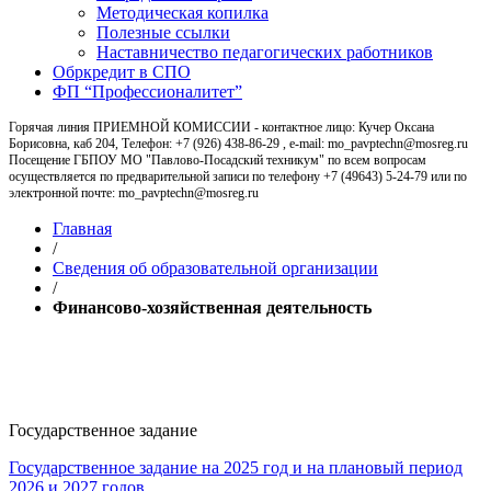
Методическая копилка
Полезные ссылки
Наставничество педагогических работников
Обркредит в СПО
ФП “Профессионалитет”
Горячая линия ПРИЕМНОЙ КОМИССИИ - контактное лицо: Кучер Оксана
Борисовна, каб 204, Телефон: +7 (926) 438-86-29 , e-mail: mo_pavptechn@mosreg.ru
Посещение ГБПОУ МО "Павлово-Посадский техникум" по всем вопросам
осуществляется по предварительной записи по телефону +7 (49643) 5-24-79 или по
электронной почте: mo_pavptechn@mosreg.ru
Главная
/
Сведения об образовательной организации
/
Финансово-хозяйственная деятельность
Финансово-хозяйственная
деятельность
Государственное задание
Государственное задание на 2025 год и на плановый период
2026 и 2027 годов