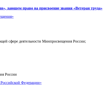
», дающем право на присвоение звания «Ветеран труда»
вещения»
вующей сфере деятельности Минпросвещения России;
ния России
 Российской Федерации»