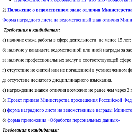
2)
Положение о ведомственном знаке отличия Министерства
Форма наградного листа на ведомственный знак отличия Мин
Требования к кандидатам:
а) наличие стажа работы в сфере деятельности, не менее 15 лет;
б) наличие у кандидата ведомственной или иной награды за з
в) наличие профессиональных заслуг в соответствующей сфере 
г) отсутствие не снятой или не погашенной в установленном 
д) отсутствие неснятого дисциплинарного взыскания.
е) награждение знаком отличия возможно не ранее чем через 
3)
Проект приказа Министерства просвещения Российской Фед
а)
форма наградного листа на ведомственные награды Минист
б)
форма приложения «Обработка персональных данных»
Требования к кандидатам: