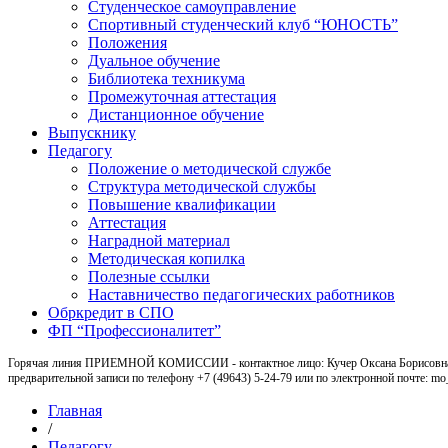
Студенческое самоуправление
Спортивный студенческий клуб “ЮНОСТЬ”
Положения
Дуальное обучение
Библиотека техникума
Промежуточная аттестация
Дистанционное обучение
Выпускнику
Педагогу
Положение о методической службе
Структура методической службы
Повышение квалификации
Аттестация
Наградной материал
Методическая копилка
Полезные ссылки
Наставничество педагогических работников
Обркредит в СПО
ФП “Профессионалитет”
Горячая линия ПРИЕМНОЙ КОМИССИИ - контактное лицо: Кучер Оксана Борисовна, ка
предварительной записи по телефону +7 (49643) 5-24-79 или по электронной почте: m
Главная
/
Педагогу