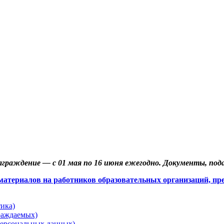
Наградной материал
аграждение — с 01 мая по 16 июня ежегодно. Документы, под
атериалов на работников образовательных организаций, п
ика)
раждаемых)
ерсональных данных)