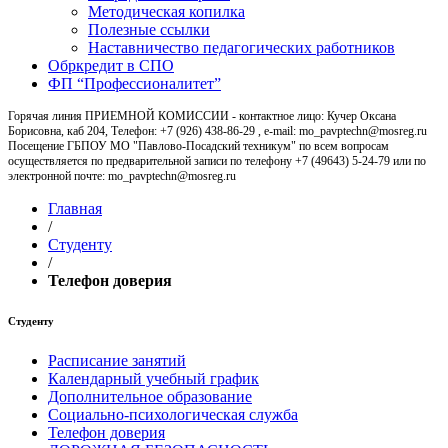
Методическая копилка
Полезные ссылки
Наставничество педагогических работников
Обркредит в СПО
ФП “Профессионалитет”
Горячая линия ПРИЕМНОЙ КОМИССИИ - контактное лицо: Кучер Оксана
Борисовна, каб 204, Телефон: +7 (926) 438-86-29 , e-mail: mo_pavptechn@mosreg.ru
Посещение ГБПОУ МО "Павлово-Посадский техникум" по всем вопросам
осуществляется по предварительной записи по телефону +7 (49643) 5-24-79 или по
электронной почте: mo_pavptechn@mosreg.ru
Главная
/
Студенту
/
Телефон доверия
Студенту
Расписание занятий
Календарный учебный график
Дополнительное образование
Социально-психологическая служба
Телефон доверия