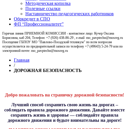
Методическая копилка
Полезные ссылки
Наставничество педагогических работников
Обркредит в СПО
ФП “Профессионалитет”
Горячая линия ПРИЕМНОЙ КОМИССИИ - контактное лицо: Кучер Оксана
Борисовна, каб 204, Телефон: +7 (926) 438-86-29 , e-mail: mo_pavptechn@mosreg.ru
Посещение ГБПОУ МО "Павлово-Посадский техникум" по всем вопросам
осуществляется по предварительной записи по телефону +7 (49643) 5-24-79 или по
электронной почте: mo_pavptechn@mosreg.ru
Главная
/
ДОРОЖНАЯ БЕЗОПАСНОСТЬ
ДОРОЖНАЯ БЕЗОПАСНОСТЬ
Добро пожаловать на страничку дорожной безопасности!
Лучший способ сохранить свою жизнь на дорогах –
соблюдать правила дорожного движения. Давайте вместе
сохранять жизнь и здоровье — соблюдайте правила
дорожного движения и будьте внимательны на дороге!