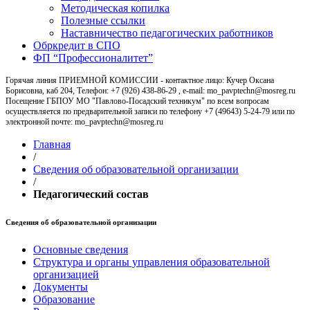
Методическая копилка
Полезные ссылки
Наставничество педагогических работников
Обркредит в СПО
ФП “Профессионалитет”
Горячая линия ПРИЕМНОЙ КОМИССИИ - контактное лицо: Кучер Оксана
Борисовна, каб 204, Телефон: +7 (926) 438-86-29 , e-mail: mo_pavptechn@mosreg.ru
Посещение ГБПОУ МО "Павлово-Посадский техникум" по всем вопросам
осуществляется по предварительной записи по телефону +7 (49643) 5-24-79 или по
электронной почте: mo_pavptechn@mosreg.ru
Главная
/
Сведения об образовательной организации
/
Педагогический состав
Сведения об образовательной организации
Основные сведения
Структура и органы управления образовательной
организацией
Документы
Образование