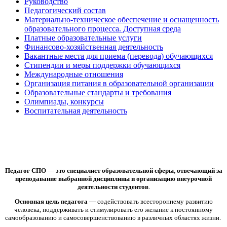
Руководство
Педагогический состав
Материально-техническое обеспечение и оснащенность
образовательного процесса. Доступная среда
Платные образовательные услуги
Финансово-хозяйственная деятельность
Вакантные места для приема (перевода) обучающихся
Стипендии и меры поддержки обучающихся
Международные отношения
Организация питания в образовательной организации
Образовательные стандарты и требования
Олимпиады, конкурсы
Воспитательная деятельность
Педагогический состав
Педагог СПО
—
это специалист образовательной сферы, отвечающий за
преподавание выбранной дисциплины и организацию внеурочной
деятельности студентов
.
Основная цель педагога
— содействовать всестороннему развитию
человека, поддерживать и стимулировать его желание к постоянному
самообразованию и самосовершенствованию в различных областях жизни.