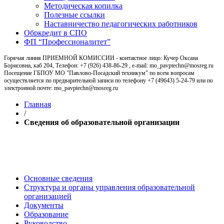
Методическая копилка
Полезные ссылки
Наставничество педагогических работников
Обркредит в СПО
ФП “Профессионалитет”
Горячая линия ПРИЕМНОЙ КОМИССИИ - контактное лицо: Кучер Оксана
Борисовна, каб 204, Телефон: +7 (926) 438-86-29 , e-mail: mo_pavptechn@mosreg.ru
Посещение ГБПОУ МО "Павлово-Посадский техникум" по всем вопросам
осуществляется по предварительной записи по телефону +7 (49643) 5-24-79 или по
электронной почте: mo_pavptechn@mosreg.ru
Главная
/
Сведения об образовательной организации
Сведения об образовательной
организации
Основные сведения
Структура и органы управления образовательной
организацией
Документы
Образование
Руководство