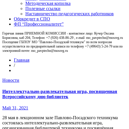
Методическая копилка
Полезные ссылки
Наставничество педагогических работников
Обркредит в СПО
ФП “Профессионалитет”
Горячая линия ПРИЕМНОЙ КОМИССИИ - контактное лицо: Кучер Оксана
Борисовна, каб 204, Телефон: +7 (926) 438-86-29 , e-mail: mo_pavptechn@mosreg.ru
Посещение ГБПОУ МО "Павлово-Посадский техникум" по всем вопросам
осуществляется по предварительной записи по телефону +7 (49643) 5-24-79 или по
электронной почте: mo_pavptechn@mosreg.ru
Главная
/
Новости
Интеллектуально-развлекательная игра, посвященная
Всероссийскому дню библиотек
Май 31, 2021
28 мая в лекционном зале Павлово-Посадского техникума
состоялась интеллектуально-развлекательная игра,
организованная библиотекой техникума и посвящённая