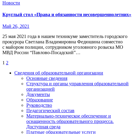
Новости
Круглый стол «Права и обязанности несовершеннолетних»
Май 26, 2021
25 мая 2021 года в нашем техникуме заместитель городского
прокурора Светлана Владимировна Федюшина совместно
с майором полиции, сотрудником уголовного розыска МО
МВД России “Павлово-Посадский”…
Пагинация
1
2
записей
Сведения об образовательной организации
Основные сведения
Структура и органы управления образовательной
организацией
Документы
Образование
Руководство
Педагогический состав
Материально-техническое обеспечение и
оснащенность образовательного процесса.
Доступная среда
Платные образовательные услуги