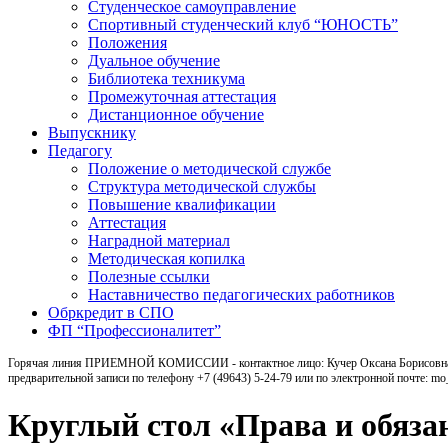
Студенческое самоуправление
Спортивный студенческий клуб “ЮНОСТЬ”
Положения
Дуальное обучение
Библиотека техникума
Промежуточная аттестация
Дистанционное обучение
Выпускнику
Педагогу
Положение о методической службе
Структура методической службы
Повышение квалификации
Аттестация
Наградной материал
Методическая копилка
Полезные ссылки
Наставничество педагогических работников
Обркредит в СПО
ФП “Профессионалитет”
Горячая линия ПРИЕМНОЙ КОМИССИИ - контактное лицо: Кучер Оксана Борисовна, ка
предварительной записи по телефону +7 (49643) 5-24-79 или по электронной почте: m
Круглый стол «Права и обяза