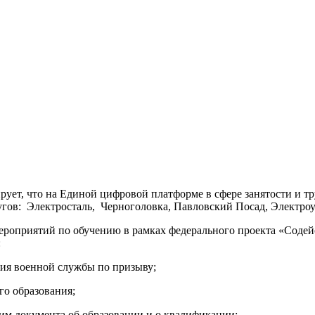
ует, что на Единой цифровой платформе в сфере занятости и 
гов: Электросталь, Черноголовка, Павловский Посад, Электроуг
ероприятий по обучению в рамках федерального проекта «Содей
:
ния военной службы по призыву;
о образования;
 им документа об образовании и о квалификации;