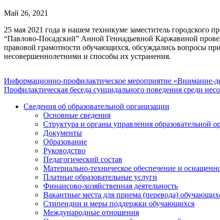
Май 26, 2021
25 мая 2021 года в нашем техникуме заместитель городского
“Павлово-Посадский” Анной Геннадьевной Каржавиной провели
правовой грамотности обучающихся, обсуждались вопросы при
несовершеннолетними и способы их устранения.
Навигация
Информационно-профилактическое мероприятие «Внимание-д
Профилактическая беседа суицидального поведения среди не
по
Сведения об образовательной организации
записям
Основные сведения
Структура и органы управления образовательной о
Документы
Образование
Руководство
Педагогический состав
Материально-техническое обеспечение и оснащеннос
Платные образовательные услуги
Финансово-хозяйственная деятельность
Вакантные места для приема (перевода) обучающих
Стипендии и меры поддержки обучающихся
Международные отношения