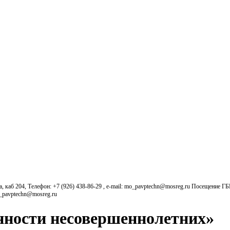
б 204, Телефон: +7 (926) 438-86-29 , e-mail: mo_pavptechn@mosreg.ru Посещение Г
o_pavptechn@mosreg.ru
нности несовершеннолетних»