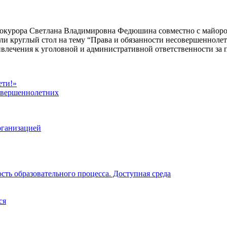
 прокурора Светлана Владимировна Федюшина совместно с майо
 круглый стол на тему “Права и обязанности несовершеннолетн
влечения к уголовной и административной ответственности за
ети!»
совершеннолетних
рганизацией
ть образовательного процесса. Доступная среда
ся