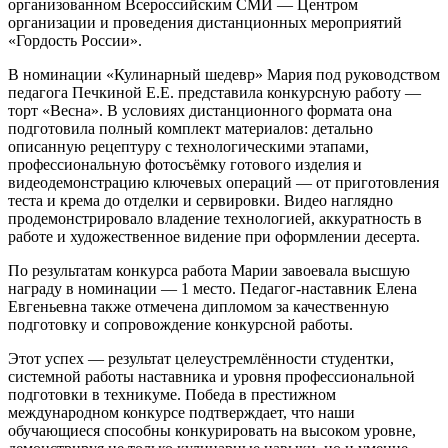
организованном Всероссийским СМИ — Центром
организации и проведения дистанционных мероприятий
«Гордость России».
В номинации «Кулинарный шедевр» Мария под руководством
педагога Печкиной Е.Е. представила конкурсную работу —
торт «Весна». В условиях дистанционного формата она
подготовила полный комплект материалов: детально
описанную рецептуру с технологическими этапами,
профессиональную фотосъёмку готового изделия и
видеодемонстрацию ключевых операций — от приготовления
теста и крема до отделки и сервировки. Видео наглядно
продемонстрировало владение технологией, аккуратность в
работе и художественное видение при оформлении десерта.
По результатам конкурса работа Марии завоевала высшую
награду в номинации — 1 место. Педагог‑наставник Елена
Евгеньевна также отмечена дипломом за качественную
подготовку и сопровождение конкурсной работы.
Этот успех — результат целеустремлённости студентки,
системной работы наставника и уровня профессиональной
подготовки в техникуме. Победа в престижном
международном конкурсе подтверждает, что наши
обучающиеся способны конкурировать на высоком уровне,