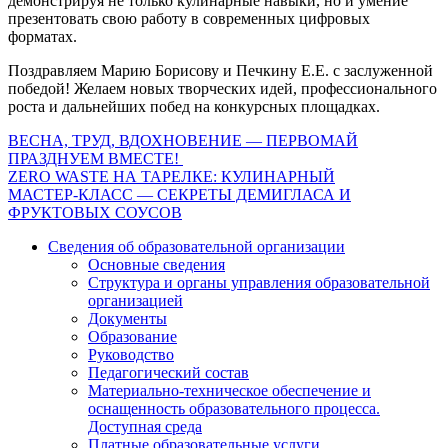
демонстрируя не только кулинарные навыки, но и умение
презентовать свою работу в современных цифровых
форматах.
Поздравляем Марию Борисову и Печкину Е.Е. с заслуженной
победой! Желаем новых творческих идей, профессионального
роста и дальнейших побед на конкурсных площадках.
Навигация
ВЕСНА, ТРУД, ВДОХНОВЕНИЕ — ПЕРВОМАЙ
ПРАЗДНУЕМ ВМЕСТЕ!
по
ZERO WASTE НА ТАРЕЛКЕ: КУЛИНАРНЫЙ
записям
МАСТЕР‑КЛАСС — СЕКРЕТЫ ДЕМИГЛАСА И
ФРУКТОВЫХ СОУСОВ
Сведения об образовательной организации
Основные сведения
Структура и органы управления образовательной
организацией
Документы
Образование
Руководство
Педагогический состав
Материально-техническое обеспечение и
оснащенность образовательного процесса.
Доступная среда
Платные образовательные услуги