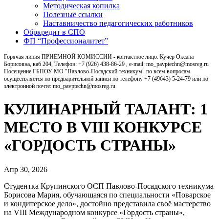
Методическая копилка
Полезные ссылки
Наставничество педагогических работников
Обркредит в СПО
ФП “Профессионалитет”
Горячая линия ПРИЕМНОЙ КОМИССИИ - контактное лицо: Кучер Оксана
Борисовна, каб 204, Телефон: +7 (926) 438-86-29 , e-mail: mo_pavptechn@mosreg.ru
Посещение ГБПОУ МО "Павлово-Посадский техникум" по всем вопросам
осуществляется по предварительной записи по телефону +7 (49643) 5-24-79 или по
электронной почте: mo_pavptechn@mosreg.ru
КУЛИНАРНЫЙ ТАЛАНТ: 1
МЕСТО В VIII КОНКУРСЕ
«ГОРДОСТЬ СТРАНЫ»
Апр 30, 2026
Студентка Крупинского ОСП Павлово‑Посадского техникума
Борисова Мария, обучающаяся по специальности «Поварское
и кондитерское дело», достойно представила своё мастерство
на VIII Международном конкурсе «Гордость страны»,