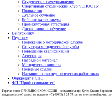
Студенческое самоуправление
Спортивный студенческий клуб “ЮНОСТЬ”
Положения
Дуальное обучение
Библиотека техникума
Промежуточная аттестация
Дистанционное обучение
Выпускнику
Педагогу
Положение о методической службе
Структура методической службы
Повышение квалификации
Аттестация
Наградной материал
Методическая копилка
Полезные ссылки
Наставничество педагогических работников
Обркредит в СПО
ФП “Профессионалитет”
Горячая линия ПРИЕМНОЙ КОМИССИИ - контактное лицо: Кучер Оксана Борисовна, ка
предварительной записи по телефону +7 (49643) 5-24-79 или по электронной почте: m