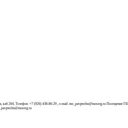
б 204, Телефон: +7 (926) 438-86-29 , e-mail: mo_pavptechn@mosreg.ru Посещение Г
o_pavptechn@mosreg.ru
Новости