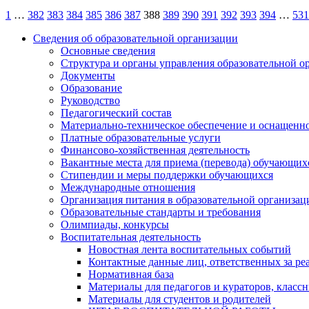
Пагинация
1
…
382
383
384
385
386
387
388
389
390
391
392
393
394
…
531
записей
Сведения об образовательной организации
Основные сведения
Структура и органы управления образовательной о
Документы
Образование
Руководство
Педагогический состав
Материально-техническое обеспечение и оснащеннос
Платные образовательные услуги
Финансово-хозяйственная деятельность
Вакантные места для приема (перевода) обучающих
Стипендии и меры поддержки обучающихся
Международные отношения
Организация питания в образовательной организац
Образовательные стандарты и требования
Олимпиады, конкурсы
Воспитательная деятельность
Новостная лента воспитательных событий
Контактные данные лиц, ответственных за ре
Нормативная база
Материалы для педагогов и кураторов, класс
Материалы для студентов и родителей