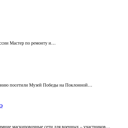
ессии Мастер по ремонту и…
питанию посетили Музей Победы на Поклонной…
О
ние маскировочные сети для военных – участников…