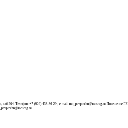
б 204, Телефон: +7 (926) 438-86-29 , e-mail: mo_pavptechn@mosreg.ru Посещение Г
o_pavptechn@mosreg.ru
Новости