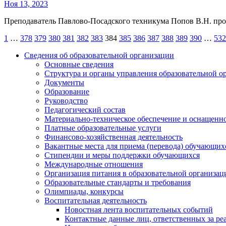
Ноя 13, 2023
Преподаватель Павлово-Посадского техникума Попов В.Н. 
Пагинация
1
…
378
379
380
381
382
383
384
385
386
387
388
389
390
…
532
записей
Сведения об образовательной организации
Основные сведения
Структура и органы управления образовательной о
Документы
Образование
Руководство
Педагогический состав
Материально-техническое обеспечение и оснащеннос
Платные образовательные услуги
Финансово-хозяйственная деятельность
Вакантные места для приема (перевода) обучающих
Стипендии и меры поддержки обучающихся
Международные отношения
Организация питания в образовательной организац
Образовательные стандарты и требования
Олимпиады, конкурсы
Воспитательная деятельность
Новостная лента воспитательных событий
Контактные данные лиц, ответственных за ре