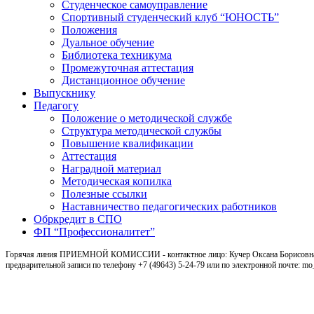
Студенческое самоуправление
Спортивный студенческий клуб “ЮНОСТЬ”
Положения
Дуальное обучение
Библиотека техникума
Промежуточная аттестация
Дистанционное обучение
Выпускнику
Педагогу
Положение о методической службе
Структура методической службы
Повышение квалификации
Аттестация
Наградной материал
Методическая копилка
Полезные ссылки
Наставничество педагогических работников
Обркредит в СПО
ФП “Профессионалитет”
Горячая линия ПРИЕМНОЙ КОМИССИИ - контактное лицо: Кучер Оксана Борисовна, ка
предварительной записи по телефону +7 (49643) 5-24-79 или по электронной почте: m