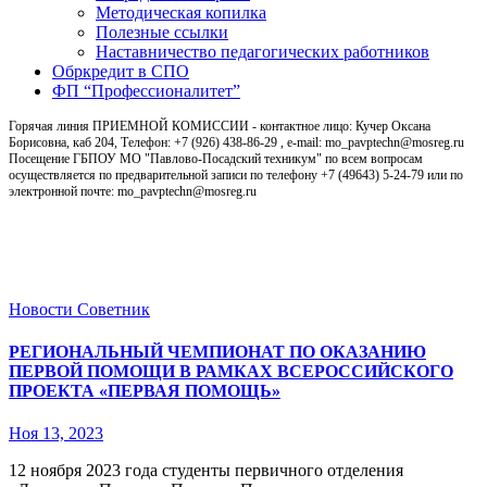
Методическая копилка
Полезные ссылки
Наставничество педагогических работников
Обркредит в СПО
ФП “Профессионалитет”
Горячая линия ПРИЕМНОЙ КОМИССИИ - контактное лицо: Кучер Оксана
Борисовна, каб 204, Телефон: +7 (926) 438-86-29 , e-mail: mo_pavptechn@mosreg.ru
Посещение ГБПОУ МО "Павлово-Посадский техникум" по всем вопросам
осуществляется по предварительной записи по телефону +7 (49643) 5-24-79 или по
электронной почте: mo_pavptechn@mosreg.ru
Новости
Новости
Советник
РЕГИОНАЛЬНЫЙ ЧЕМПИОНАТ ПО ОКАЗАНИЮ
ПЕРВОЙ ПОМОЩИ В РАМКАХ ВСЕРОССИЙСКОГО
ПРОЕКТА «ПЕРВАЯ ПОМОЩЬ»
Ноя 13, 2023
12 ноября 2023 года студенты первичного отделения