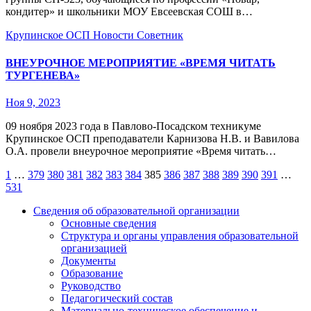
кондитер» и школьники МОУ Евсеевская СОШ в…
Крупинское ОСП
Новости
Советник
ВНЕУРОЧНОЕ МЕРОПРИЯТИЕ «ВРЕМЯ ЧИТАТЬ
ТУРГЕНЕВА»
Ноя 9, 2023
09 ноября 2023 года в Павлово-Посадском техникуме
Крупинское ОСП преподаватели Карнизова Н.В. и Вавилова
О.А. провели внеурочное мероприятие «Время читать…
Пагинация
1
…
379
380
381
382
383
384
385
386
387
388
389
390
391
…
531
записей
Сведения об образовательной организации
Основные сведения
Структура и органы управления образовательной
организацией
Документы
Образование
Руководство
Педагогический состав
Материально-техническое обеспечение и