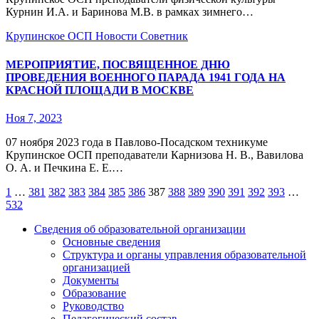
Курнин И.А. и Баринова М.В. в рамках зимнего…
Крупинское ОСП
Новости
Советник
МЕРОПРИЯТИЕ, ПОСВЯЩЕННОЕ ДНЮ
ПРОВЕДЕНИЯ ВОЕННОГО ПАРАДА 1941 ГОДА НА
КРАСНОЙ ПЛОЩАДИ В МОСКВЕ
Ноя 7, 2023
07 ноября 2023 года в Павлово-Посадском техникуме
Крупинское ОСП преподаватели Карнизова Н. В., Вавилова
О. А. и Печкина Е. Е.…
Пагинация
1
…
381
382
383
384
385
386
387
388
389
390
391
392
393
…
532
записей
Сведения об образовательной организации
Основные сведения
Структура и органы управления образовательной
организацией
Документы
Образование
Руководство
Педагогический состав