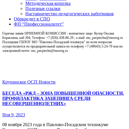
Методическая копилка
Полезные ссылки
Наставничество педагогических работников
Обркредит в СПО
ФП “Профессионалитет”
Горячая линия ПРИЕМНОЙ КОМИССИИ - контактное лицо: Кучер Оксана
Борисовна, каб 204, Телефон: +7 (926) 438-86-29 , e-mail: mo_pavptechn@mosreg.ru
Посещение ГБПОУ МО "Павлово-Посадский техникум" по всем вопросам
осуществляется по предварительной записи по телефону +7 (49643) 5-24-79 или по
электронной почте: mo_pavptechn@mosreg.ru
Новости
Крупинское ОСП
Новости
БЕСЕДА «РЖД – ЗОНА ПОВЫШЕННОЙ ОПАСНОСТИ.
ПРОФИЛАКТИКА ЗАЦЕПИНГА СРЕДИ
НЕСОВЕРШЕННОЛЕТНИХ»
Ноя 9, 2023
08 ноября 2023 года в Павлово-Посадском техникуме