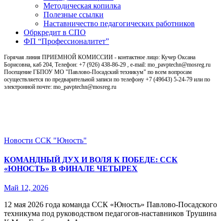
Методическая копилка
Полезные ссылки
Наставничество педагогических работников
Обркредит в СПО
ФП “Профессионалитет”
Горячая линия ПРИЕМНОЙ КОМИССИИ - контактное лицо: Кучер Оксана
Борисовна, каб 204, Телефон: +7 (926) 438-86-29 , e-mail: mo_pavptechn@mosreg.ru
Посещение ГБПОУ МО "Павлово-Посадский техникум" по всем вопросам
осуществляется по предварительной записи по телефону +7 (49643) 5-24-79 или по
электронной почте: mo_pavptechn@mosreg.ru
Новости
Новости
ССК "Юность"
КОМАНДНЫЙ ДУХ И ВОЛЯ К ПОБЕДЕ: ССК
«ЮНОСТЬ» В ФИНАЛЕ ЧЕТЫРЕХ
Май 12, 2026
12 мая 2026 года команда ССК «Юность» Павлово‑Посадского
техникума под руководством педагогов‑наставников Трушина