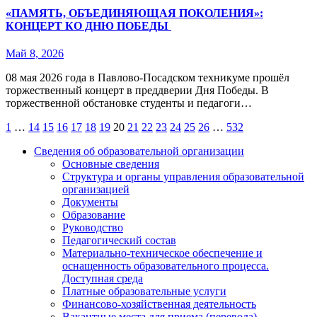
«ПАМЯТЬ, ОБЪЕДИНЯЮЩАЯ ПОКОЛЕНИЯ»:
КОНЦЕРТ КО ДНЮ ПОБЕДЫ
Май 8, 2026
08 мая 2026 года в Павлово‑Посадском техникуме прошёл
торжественный концерт в преддверии Дня Победы. В
торжественной обстановке студенты и педагоги…
Пагинация
1
…
14
15
16
17
18
19
20
21
22
23
24
25
26
…
532
записей
Сведения об образовательной организации
Основные сведения
Структура и органы управления образовательной
организацией
Документы
Образование
Руководство
Педагогический состав
Материально-техническое обеспечение и
оснащенность образовательного процесса.
Доступная среда
Платные образовательные услуги
Финансово-хозяйственная деятельность
Вакантные места для приема (перевода)