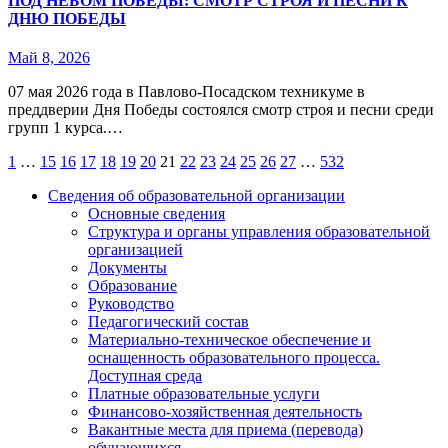
ПОД НЕБОМ ПОБЕДЫ: СМОТР СТРОЯ И ПЕСНИ К
ДНЮ ПОБЕДЫ
Май 8, 2026
07 мая 2026 года в Павлово‑Посадском техникуме в
преддверии Дня Победы состоялся смотр строя и песни среди
групп 1 курса.…
Пагинация
1
…
15
16
17
18
19
20
21
22
23
24
25
26
27
…
532
записей
Сведения об образовательной организации
Основные сведения
Структура и органы управления образовательной
организацией
Документы
Образование
Руководство
Педагогический состав
Материально-техническое обеспечение и
оснащенность образовательного процесса.
Доступная среда
Платные образовательные услуги
Финансово-хозяйственная деятельность
Вакантные места для приема (перевода)
обучающихся