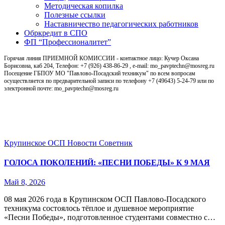
Методическая копилка
Полезные ссылки
Наставничество педагогических работников
Обркредит в СПО
ФП “Профессионалитет”
Горячая линия ПРИЕМНОЙ КОМИССИИ - контактное лицо: Кучер Оксана
Борисовна, каб 204, Телефон: +7 (926) 438-86-29 , e-mail: mo_pavptechn@mosreg.ru
Посещение ГБПОУ МО "Павлово-Посадский техникум" по всем вопросам
осуществляется по предварительной записи по телефону +7 (49643) 5-24-79 или по
электронной почте: mo_pavptechn@mosreg.ru
Новости
Крупинское ОСП
Новости
Советник
ГОЛОСА ПОКОЛЕНИЙ: «ПЕСНИ ПОБЕДЫ» К 9 МАЯ
Май 8, 2026
08 мая 2026 года в Крупинском ОСП Павлово‑Посадского
техникума состоялось тёплое и душевное мероприятие
«Песни Победы», подготовленное студентами совместно с…