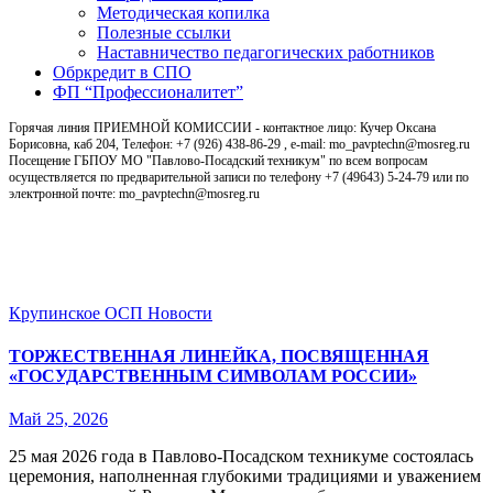
Методическая копилка
Полезные ссылки
Наставничество педагогических работников
Обркредит в СПО
ФП “Профессионалитет”
Горячая линия ПРИЕМНОЙ КОМИССИИ - контактное лицо: Кучер Оксана
Борисовна, каб 204, Телефон: +7 (926) 438-86-29 , e-mail: mo_pavptechn@mosreg.ru
Посещение ГБПОУ МО "Павлово-Посадский техникум" по всем вопросам
осуществляется по предварительной записи по телефону +7 (49643) 5-24-79 или по
электронной почте: mo_pavptechn@mosreg.ru
Новости
Крупинское ОСП
Новости
ТОРЖЕСТВЕННАЯ ЛИНЕЙКА, ПОСВЯЩЕННАЯ
«ГОСУДАРСТВЕННЫМ СИМВОЛАМ РОССИИ»
Май 25, 2026
25 мая 2026 года в Павлово‑Посадском техникуме состоялась
церемония, наполненная глубокими традициями и уважением