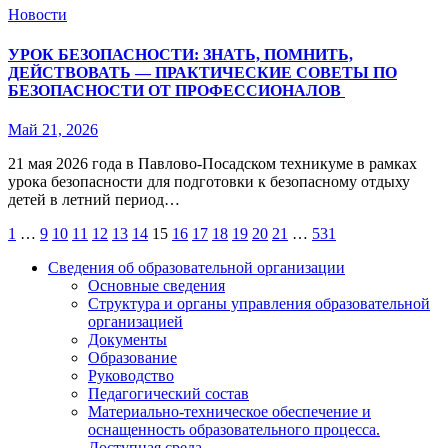
Новости
УРОК БЕЗОПАСНОСТИ: ЗНАТЬ, ПОМНИТЬ,
ДЕЙСТВОВАТЬ — ПРАКТИЧЕСКИЕ СОВЕТЫ ПО
БЕЗОПАСНОСТИ ОТ ПРОФЕССИОНАЛОВ
Май 21, 2026
21 мая 2026 года в Павлово‑Посадском техникуме в рамках
урока безопасности для подготовки к безопасному отдыху
детей в летний период…
Пагинация
1
…
9
10
11
12
13
14
15
16
17
18
19
20
21
…
531
записей
Сведения об образовательной организации
Основные сведения
Структура и органы управления образовательной
организацией
Документы
Образование
Руководство
Педагогический состав
Материально-техническое обеспечение и
оснащенность образовательного процесса.
Доступная среда