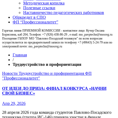
Методическая копилка
Полезные ссылки
Наставничество педагогических работников
Обркредит в СПО
ФП “Профессионалитет”
Горячая линия ПРИЕМНОЙ КОМИССИИ - контактное лицо: Кучер Оксана
Борисовна, каб 204, Телефон: +7 (926) 438-86-29 , e-mail: mo_pavptechn@mosreg.ru
Посещение ГБПОУ МО "Павлово-Посадский техникум" по всем вопросам
осуществляется по предварительной записи по телефону +7 (49643) 5-24-79 или по
электронной почте: mo_pavptechn@mosreg.ru
Главная
/
Трудоустройство и профориентация
Новости
Трудоустройство и профориентация
ФП
"Профессионалитет"
ОТ ИДЕИ ДО ПРИЗА: ФИНАЛ КОНКУРСА «НАЧНИ
СВОЙ БИЗНЕС»
Апр 29, 2026
28 апреля 2026 года команда студентов Павлово‑Посадского
техникума (группа ИС‑146) приняла участие в финале