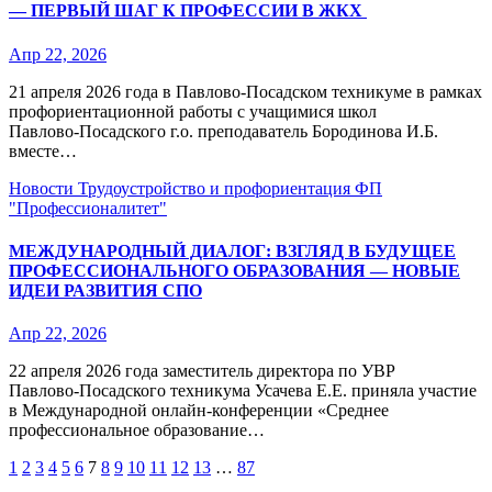
— ПЕРВЫЙ ШАГ К ПРОФЕССИИ В ЖКХ
Апр 22, 2026
21 апреля 2026 года в Павлово-Посадском техникуме в рамках
профориентационной работы с учащимися школ
Павлово‑Посадского г.о. преподаватель Бородинова И.Б.
вместе…
Новости
Трудоустройство и профориентация
ФП
"Профессионалитет"
МЕЖДУНАРОДНЫЙ ДИАЛОГ: ВЗГЛЯД В БУДУЩЕЕ
ПРОФЕССИОНАЛЬНОГО ОБРАЗОВАНИЯ — НОВЫЕ
ИДЕИ РАЗВИТИЯ СПО
Апр 22, 2026
22 апреля 2026 года заместитель директора по УВР
Павлово‑Посадского техникума Усачева Е.Е. приняла участие
в Международной онлайн‑конференции «Среднее
профессиональное образование…
Пагинация
1
2
3
4
5
6
7
8
9
10
11
12
13
…
87