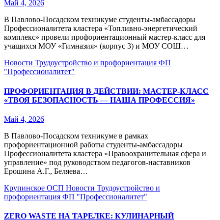
Май 4, 2026
В Павлово‑Посадском техникуме студенты‑амбассадоры
Профессионалитета кластера «Топливно‑энергетический
комплекс» провели профориентационный мастер‑класс для
учащихся МОУ «Гимназия» (корпус 3) и МОУ СОШ…
Новости
Трудоустройство и профориентация
ФП
"Профессионалитет"
ПРОФОРИЕНТАЦИЯ В ДЕЙСТВИИ: МАСТЕР-КЛАСС
«ТВОЯ БЕЗОПАСНОСТЬ — НАША ПРОФЕССИЯ»
Май 4, 2026
В Павлово‑Посадском техникуме в рамках
профориентационной работы студенты‑амбассадоры
Профессионалитета кластера «Правоохранительная сфера и
управление» под руководством педагогов‑наставников
Ерошина А.Г., Беляева…
Крупинское ОСП
Новости
Трудоустройство и
профориентация
ФП "Профессионалитет"
ZERO WASTE НА ТАРЕЛКЕ: КУЛИНАРНЫЙ