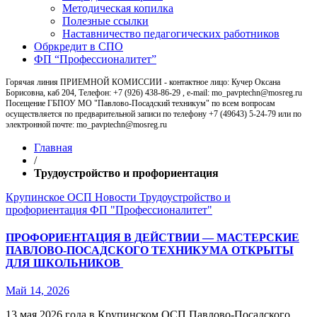
Методическая копилка
Полезные ссылки
Наставничество педагогических работников
Обркредит в СПО
ФП “Профессионалитет”
Горячая линия ПРИЕМНОЙ КОМИССИИ - контактное лицо: Кучер Оксана
Борисовна, каб 204, Телефон: +7 (926) 438-86-29 , e-mail: mo_pavptechn@mosreg.ru
Посещение ГБПОУ МО "Павлово-Посадский техникум" по всем вопросам
осуществляется по предварительной записи по телефону +7 (49643) 5-24-79 или по
электронной почте: mo_pavptechn@mosreg.ru
Главная
/
Трудоустройство и профориентация
Крупинское ОСП
Новости
Трудоустройство и
профориентация
ФП "Профессионалитет"
ПРОФОРИЕНТАЦИЯ В ДЕЙСТВИИ — МАСТЕРСКИЕ
ПАВЛОВО‑ПОСАДСКОГО ТЕХНИКУМА ОТКРЫТЫ
ДЛЯ ШКОЛЬНИКОВ
Май 14, 2026
13 мая 2026 года в Крупинском ОСП Павлово‑Посадского