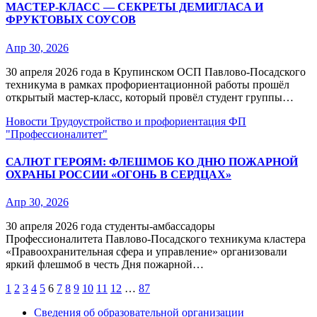
МАСТЕР‑КЛАСС — СЕКРЕТЫ ДЕМИГЛАСА И
ФРУКТОВЫХ СОУСОВ
Апр 30, 2026
30 апреля 2026 года в Крупинском ОСП Павлово‑Посадского
техникума в рамках профориентационной работы прошёл
открытый мастер‑класс, который провёл студент группы…
Новости
Трудоустройство и профориентация
ФП
"Профессионалитет"
САЛЮТ ГЕРОЯМ: ФЛЕШМОБ КО ДНЮ ПОЖАРНОЙ
ОХРАНЫ РОССИИ «ОГОНЬ В СЕРДЦАХ»
Апр 30, 2026
30 апреля 2026 года студенты‑амбассадоры
Профессионалитета Павлово‑Посадского техникума кластера
«Правоохранительная сфера и управление» организовали
яркий флешмоб в честь Дня пожарной…
Пагинация
1
2
3
4
5
6
7
8
9
10
11
12
…
87
записей
Сведения об образовательной организации