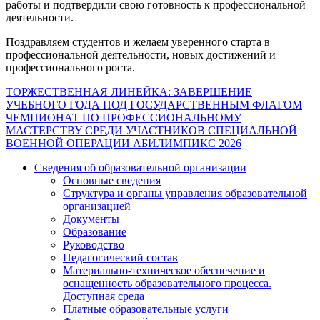
работы и подтвердили свою готовность к профессиональной
деятельности.
Поздравляем студентов и желаем уверенного старта в
профессиональной деятельности, новых достижений и
профессионального роста.
Навигация
ТОРЖЕСТВЕННАЯ ЛИНЕЙКА: ЗАВЕРШЕНИЕ
УЧЕБНОГО ГОДА ПОД ГОСУДАРСТВЕННЫМ ФЛАГОМ
по
ЧЕМПИОНАТ ПО ПРОФЕССИОНАЛЬНОМУ
записям
МАСТЕРСТВУ СРЕДИ УЧАСТНИКОВ СПЕЦИАЛЬНОЙ
ВОЕННОЙ ОПЕРАЦИИ АБИЛИМПИКС 2026
Сведения об образовательной организации
Основные сведения
Структура и органы управления образовательной
организацией
Документы
Образование
Руководство
Педагогический состав
Материально-техническое обеспечение и
оснащенность образовательного процесса.
Доступная среда
Платные образовательные услуги