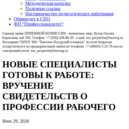
Методическая копилка
Полезные ссылки
Наставничество педагогических работников
Обркредит в СПО
ФП “Профессионалитет”
Горячая линия ПРИЕМНОЙ КОМИССИИ - контактное лицо: Кучер Оксана
Борисовна, каб 204, Телефон: +7 (926) 438-86-29 , e-mail: mo_pavptechn@mosreg.ru
Посещение ГБПОУ МО "Павлово-Посадский техникум" по всем вопросам
осуществляется по предварительной записи по телефону +7 (49643) 5-24-79 или по
электронной почте: mo_pavptechn@mosreg.ru
НОВЫЕ СПЕЦИАЛИСТЫ
ГОТОВЫ К РАБОТЕ:
ВРУЧЕНИЕ
СВИДЕТЕЛЬСТВ О
ПРОФЕССИИ РАБОЧЕГО
Июн 29, 2026