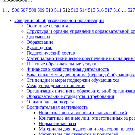
Пагинация
1
…
506
507
508
509
510
511
512
513
514
515
516
517
518
…
527
записей
Сведения об образовательной организации
Основные сведения
Структура и органы управления образовательной о
Документы
Образование
Руководство
Педагогический состав
Материально-техническое обеспечение и оснащеннос
Платные образовательные услуги
Финансово-хозяйственная деятельность
Вакантные места для приема (перевода) обучающих
Стипендии и меры поддержки обучающихся
Международные отношения
Организация питания в образовательной организац
Образовательные стандарты и требования
Олимпиады, конкурсы
Воспитательная деятельность
Новостная лента воспитательных событий
Контактные данные лиц, ответственных за ре
Нормативная база
Материалы для педагогов и кураторов, класс
Материалы для студентов и родителей