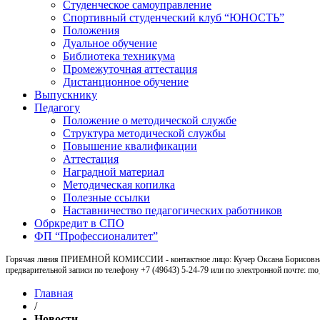
Студенческое самоуправление
Спортивный студенческий клуб “ЮНОСТЬ”
Положения
Дуальное обучение
Библиотека техникума
Промежуточная аттестация
Дистанционное обучение
Выпускнику
Педагогу
Положение о методической службе
Структура методической службы
Повышение квалификации
Аттестация
Наградной материал
Методическая копилка
Полезные ссылки
Наставничество педагогических работников
Обркредит в СПО
ФП “Профессионалитет”
Горячая линия ПРИЕМНОЙ КОМИССИИ - контактное лицо: Кучер Оксана Борисовна, ка
предварительной записи по телефону +7 (49643) 5-24-79 или по электронной почте: m
Главная
/
Новости