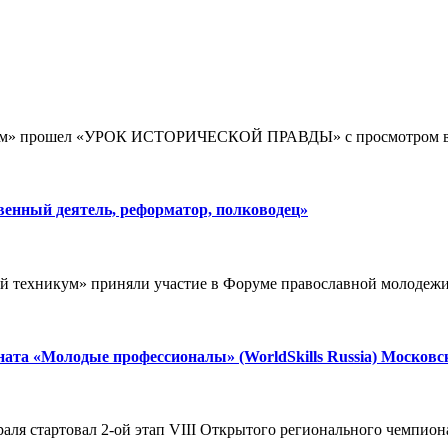
икум» прошел «УРОК ИСТОРИЧЕСКОЙ ПРАВДЫ» с просмотром в
енный деятель, реформатор, полководец»
й техникум» приняли участие в Форуме православной молодеж
ната «Молодые профессионалы» (WorldSkills Russia) Москов
я стартовал 2-ой этап VIII Открытого регионального чемпиона