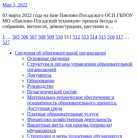
Мар 3, 2022
03 марта 2022 года на базе Павлово-Посадского ОСП ГБПОУ
МО «Павлово-Посадский техникум» прошла беседа о
собраниях, митингах, демонстрациях, шествиях и…
Пагинация
1
…
505
506
507
508
509
510
511
512
513
514
515
516
517
…
527
записей
Сведения об образовательной организации
Основные сведения
Структура и органы управления образовательной
организацией
Документы
Образование
Руководство
Педагогический состав
Материально-техническое обеспечение и
оснащенность образовательного процесса.
Доступная среда
Платные образовательные услуги
Финансово-хозяйственная деятельность
Вакантные места для приема (перевода)
обучающихся
Стипендии и меры поддержки обучающихся