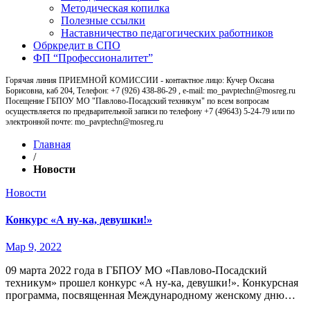
Методическая копилка
Полезные ссылки
Наставничество педагогических работников
Обркредит в СПО
ФП “Профессионалитет”
Горячая линия ПРИЕМНОЙ КОМИССИИ - контактное лицо: Кучер Оксана
Борисовна, каб 204, Телефон: +7 (926) 438-86-29 , e-mail: mo_pavptechn@mosreg.ru
Посещение ГБПОУ МО "Павлово-Посадский техникум" по всем вопросам
осуществляется по предварительной записи по телефону +7 (49643) 5-24-79 или по
электронной почте: mo_pavptechn@mosreg.ru
Главная
/
Новости
Новости
Конкурс «А ну-ка, девушки!»
Мар 9, 2022
09 марта 2022 года в ГБПОУ МО «Павлово-Посадский
техникум» прошел конкурс «А ну-ка, девушки!». Конкурсная
программа, посвященная Международному женскому дню…