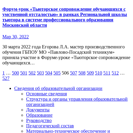
Форум-урок «Тьюторское сопровождение обучающихся с
умственной отсталостью» в рамках Региональной школы
тьютора в системе профессионального образования
Московской области
Мар 30, 2022
30 марта 2022 года Егорова Л.А. мастер производственного
обучения ГБПОУ МО «Павлово-Посадский техникум»
приняла участие в Форуме-уроке «Тьюторское сопровождение
обучающихся…
Пагинация
1
…
500
501
502
503
504
505
506
507
508
509
510
511
512
…
527
записей
Сведения об образовательной организации
Основные сведения
Структура и органы управления образовательной
организацией
Документы
Образование
Руководство
Педагогический состав
Материально-техническое обеспечение и