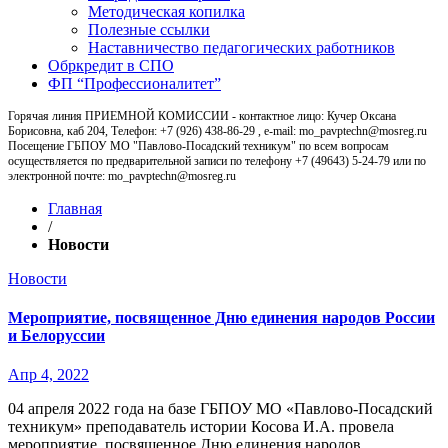
Методическая копилка
Полезные ссылки
Наставничество педагогических работников
Обркредит в СПО
ФП “Профессионалитет”
Горячая линия ПРИЕМНОЙ КОМИССИИ - контактное лицо: Кучер Оксана
Борисовна, каб 204, Телефон: +7 (926) 438-86-29 , e-mail: mo_pavptechn@mosreg.ru
Посещение ГБПОУ МО "Павлово-Посадский техникум" по всем вопросам
осуществляется по предварительной записи по телефону +7 (49643) 5-24-79 или по
электронной почте: mo_pavptechn@mosreg.ru
Главная
/
Новости
Новости
Мероприятие, посвященное Дню единения народов России
и Белоруссии
Апр 4, 2022
04 апреля 2022 года на базе ГБПОУ МО «Павлово-Посадский
техникум» преподаватель истории Косова И.А. провела
мероприятие, посвященное Дню единения народов…