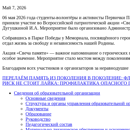
Май 7, 2026
06 мая 2026 года студенты‑волонтёры и активисты Первички П
приняли участие во Всероссийской патриотической акции «Св
Дугушкиной И.А. Мероприятие было организовано Администра
Собравшись в Парке Победы у Мемориала, посвящённого героям
отдал жизнь за свободу и независимость нашей Родины.
Акция «Свеча памяти» — важное напоминание о героических по
особое значение. Мероприятие стало мостом между поколениям
Благодарим всех участников и организаторов за неравнодушие 
Навигация
ПЕРЕДАЁМ ПАМЯТЬ ИЗ ПОКОЛЕНИЯ В ПОКОЛЕНИЕ: Ф
РИСК НЕ СТОИТ ЛАЙКА: ПРОФИЛАКТИКА ОПАСНОГО 
по
Сведения об образовательной организации
записям
Основные сведения
Структура и органы управления образовательной о
Документы
Образование
Руководство
Педагогический состав
Материально-техническое обеспечение и оснащеннос