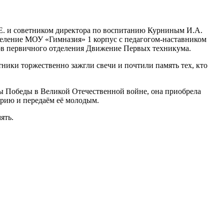
.Е. и советником директора по воспитанию Курниным И.А.
еление МОУ «Гимназия» 1 корпус с педагогом-наставником
ов первичного отделения Движение Первых техникума.
ники торжественно зажгли свечи и почтили память тех, кто
ны Победы в Великой Отечественной войне, она приобрела
орию и передаём её молодым.
ять.