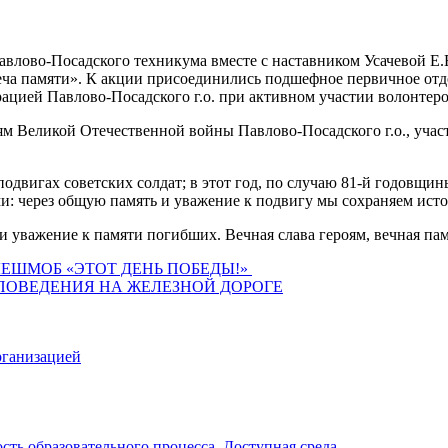
авлово‑Посадского техникума вместе с наставником Усачевой Е
еча памяти». К акции присоединились подшефное первичное отд
цией Павлово-Посадского г.о. при активном участии волонтер
 Великой Отечественной войны Павлово‑Посадского г.о., участ
двигах советских солдат; в этот год, по случаю 81‑й годовщи
и: через общую память и уважение к подвигу мы сохраняем ист
и уважение к памяти погибших. Вечная слава героям, вечная пам
ЛЕШМОБ «ЭТОТ ДЕНЬ ПОБЕДЫ!»
ПОВЕДЕНИЯ НА ЖЕЛЕЗНОЙ ДОРОГЕ
рганизацией
ть образовательного процесса. Доступная среда