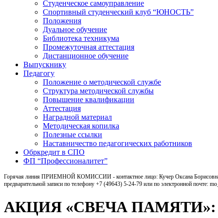
Студенческое самоуправление
Спортивный студенческий клуб “ЮНОСТЬ”
Положения
Дуальное обучение
Библиотека техникума
Промежуточная аттестация
Дистанционное обучение
Выпускнику
Педагогу
Положение о методической службе
Структура методической службы
Повышение квалификации
Аттестация
Наградной материал
Методическая копилка
Полезные ссылки
Наставничество педагогических работников
Обркредит в СПО
ФП “Профессионалитет”
Горячая линия ПРИЕМНОЙ КОМИССИИ - контактное лицо: Кучер Оксана Борисовна, ка
предварительной записи по телефону +7 (49643) 5-24-79 или по электронной почте: m
АКЦИЯ «СВЕЧА ПАМЯТИ»