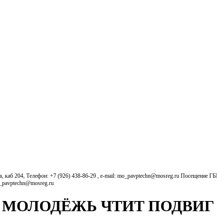
б 204, Телефон: +7 (926) 438-86-29 , e-mail: mo_pavptechn@mosreg.ru Посещение Г
o_pavptechn@mosreg.ru
: МОЛОДЁЖЬ ЧТИТ ПОДВИГ