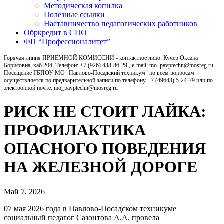
Методическая копилка
Полезные ссылки
Наставничество педагогических работников
Обркредит в СПО
ФП “Профессионалитет”
Горячая линия ПРИЕМНОЙ КОМИССИИ - контактное лицо: Кучер Оксана
Борисовна, каб 204, Телефон: +7 (926) 438-86-29 , e-mail: mo_pavptechn@mosreg.ru
Посещение ГБПОУ МО "Павлово-Посадский техникум" по всем вопросам
осуществляется по предварительной записи по телефону +7 (49643) 5-24-79 или по
электронной почте: mo_pavptechn@mosreg.ru
РИСК НЕ СТОИТ ЛАЙКА:
ПРОФИЛАКТИКА
ОПАСНОГО ПОВЕДЕНИЯ
НА ЖЕЛЕЗНОЙ ДОРОГЕ
Май 7, 2026
07 мая 2026 года в Павлово‑Посадском техникуме
социальный педагог Сазонтова А.А. провела