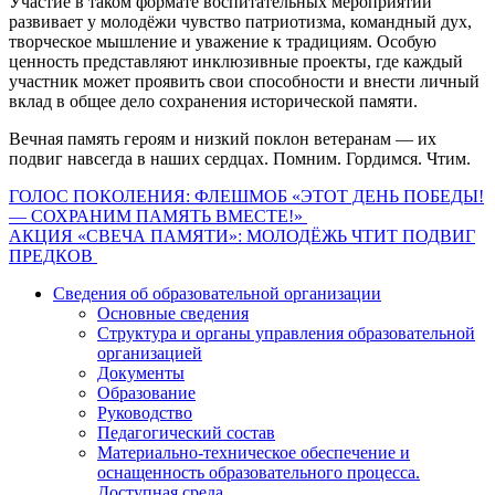
Участие в таком формате воспитательных мероприятий
развивает у молодёжи чувство патриотизма, командный дух,
творческое мышление и уважение к традициям. Особую
ценность представляют инклюзивные проекты, где каждый
участник может проявить свои способности и внести личный
вклад в общее дело сохранения исторической памяти.
Вечная память героям и низкий поклон ветеранам — их
подвиг навсегда в наших сердцах. Помним. Гордимся. Чтим.
Навигация
ГОЛОС ПОКОЛЕНИЯ: ФЛЕШМОБ «ЭТОТ ДЕНЬ ПОБЕДЫ!
— СОХРАНИМ ПАМЯТЬ ВМЕСТЕ!»
по
АКЦИЯ «СВЕЧА ПАМЯТИ»: МОЛОДЁЖЬ ЧТИТ ПОДВИГ
записям
ПРЕДКОВ
Сведения об образовательной организации
Основные сведения
Структура и органы управления образовательной
организацией
Документы
Образование
Руководство
Педагогический состав
Материально-техническое обеспечение и
оснащенность образовательного процесса.
Доступная среда