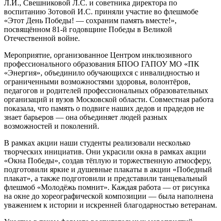
Л.И., Свешниковой Л.С. и советника директора по
воспитанию Зотовой И.С. приняли участие во флешмобе
«Этот День Победы! — сохраним память вместе!»,
посвящённом 81-й годовщине Победы в Великой
Отечественной войне.
Мероприятие, организованное Центром инклюзивного
профессионального образования БПОО ГАПОУ МО «ПК
«Энергия», объединило обучающихся с инвалидностью и
ограниченными возможностями здоровья, волонтёров,
педагогов и родителей профессиональных образовательных
организаций и вузов Московской области. Совместная работа
показала, что память о подвиге наших дедов и прадедов не
знает барьеров — она объединяет людей разных
возможностей и поколений.
В рамках акции наши студенты реализовали несколько
творческих инициатив. Они украсили окна в рамках акции
«Окна Победы», создав тёплую и торжественную атмосферу,
подготовили яркие и душевные плакаты в акции «Победный
плакат», а также подготовили и представили танцевальный
флешмоб «Молодёжь помнит». Каждая работа — от рисунка
на окне до хореографической композиции — была наполнена
уважением к истории и искренней благодарностью ветеранам.