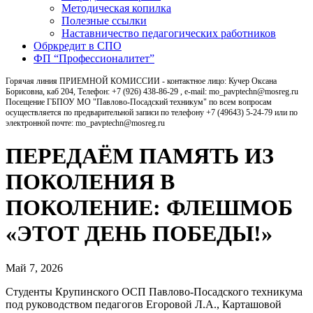
Методическая копилка
Полезные ссылки
Наставничество педагогических работников
Обркредит в СПО
ФП “Профессионалитет”
Горячая линия ПРИЕМНОЙ КОМИССИИ - контактное лицо: Кучер Оксана
Борисовна, каб 204, Телефон: +7 (926) 438-86-29 , e-mail: mo_pavptechn@mosreg.ru
Посещение ГБПОУ МО "Павлово-Посадский техникум" по всем вопросам
осуществляется по предварительной записи по телефону +7 (49643) 5-24-79 или по
электронной почте: mo_pavptechn@mosreg.ru
ПЕРЕДАЁМ ПАМЯТЬ ИЗ
ПОКОЛЕНИЯ В
ПОКОЛЕНИЕ: ФЛЕШМОБ
«ЭТОТ ДЕНЬ ПОБЕДЫ!»
Май 7, 2026
Студенты Крупинского ОСП Павлово‑Посадского техникума
под руководством педагогов Егоровой Л.А., Карташовой