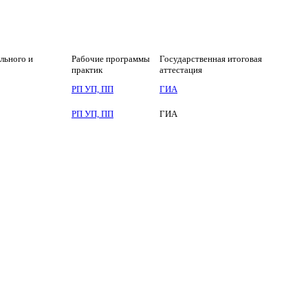
ского оборудования (по отраслям)
льного и
Рабочие программы
Государственная итоговая
практик
аттестация
РП УП, ПП
ГИА
РП УП, ПП
ГИА