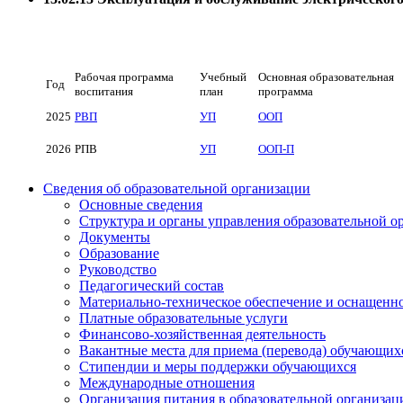
13.02.13 Эксплуатация и обслужи
Рабочая программа
Учебный
Основная образовательная
Год
воспитания
план
программа
2025
РВП
УП
ООП
2026
РПВ
УП
ООП-П
Сведения об образовательной организации
Основные сведения
Структура и органы управления образовательной о
Документы
Образование
Руководство
Педагогический состав
Материально-техническое обеспечение и оснащеннос
Платные образовательные услуги
Финансово-хозяйственная деятельность
Вакантные места для приема (перевода) обучающих
Стипендии и меры поддержки обучающихся
Международные отношения
Организация питания в образовательной организац