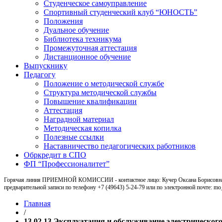
Студенческое самоуправление
Спортивный студенческий клуб “ЮНОСТЬ”
Положения
Дуальное обучение
Библиотека техникума
Промежуточная аттестация
Дистанционное обучение
Выпускнику
Педагогу
Положение о методической службе
Структура методической службы
Повышение квалификации
Аттестация
Наградной материал
Методическая копилка
Полезные ссылки
Наставничество педагогических работников
Обркредит в СПО
ФП “Профессионалитет”
Горячая линия ПРИЕМНОЙ КОМИССИИ - контактное лицо: Кучер Оксана Борисовна, ка
предварительной записи по телефону +7 (49643) 5-24-79 или по электронной почте: m
Главная
/
13.02.13 Эксплуатация и обслуживание электрического