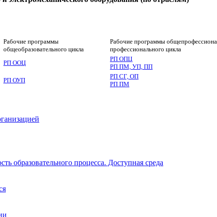
вание электрического и электромеханиче
Рабочие программы
Рабочие программы общепрофессиона
общеобразовательного цикла
профессионального цикла
РП ОПЦ
РП ООЦ
РП ПМ, УП, ПП
РП СГ, ОП
РП ОУП
РП ПМ
рганизацией
ть образовательного процесса. Доступная среда
ся
ии