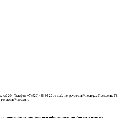
б 204, Телефон: +7 (926) 438-86-29 , e-mail: mo_pavptechn@mosreg.ru Посещение Г
o_pavptechn@mosreg.ru
 и электромеханического оборудования (по отраслям)