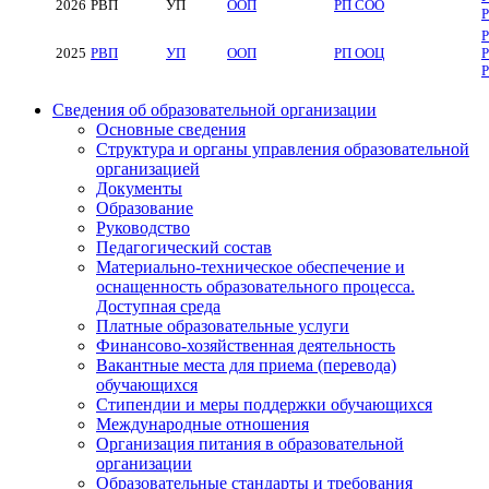
2026
РВП
УП
ООП
РП СОО
Р
2025
РВП
УП
ООП
РП ООЦ
Сведения об образовательной организации
Основные сведения
Структура и органы управления образовательной
организацией
Документы
Образование
Руководство
Педагогический состав
Материально-техническое обеспечение и
оснащенность образовательного процесса.
Доступная среда
Платные образовательные услуги
Финансово-хозяйственная деятельность
Вакантные места для приема (перевода)
обучающихся
Стипендии и меры поддержки обучающихся
Международные отношения
Организация питания в образовательной
организации
Образовательные стандарты и требования