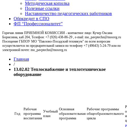
Методическая копилка
Полезные ссылки
Наставничество педагогических работников
Обркредит в СПО
ФП “Профессионалитет”
Горячая линия ПРИЕМНОЙ КОМИССИИ - контактное лицо: Кучер Оксана
Борисовна, каб 204, Телефон: +7 (926) 438-86-29 , e-mail: mo_pavptechn@mosreg.ru
Посещение ГБПОУ МО "Павлово-Посадский техникум" по всем вопросам
осуществляется по предварительной записи по телефону +7 (49643) 5-24-79 или по
электронной почте: mo_pavptechn@mosreg.ru
Главная
/
13.02.02 Теплоснабжение и теплотехническое
оборудование
13.02.02 Теплоснабжение и
теплотехническое оборудование
Р
Рабочая
Основная
Рабочие программы
Учебный
о
Год
программа
образовательная
общеобразовательного
план
и
воспитания
программа
цикла
ц
Р