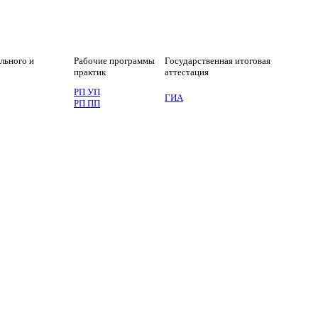
еспечением
льного и
Рабочие программы
Государственная итоговая
практик
аттестация
РП УП
ГИА
РП ПП