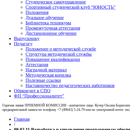
Студенческое самоуправление
Спортивный студенческий клуб “ЮНОСТЬ”
Положения
Дуальное обучение
Библиотека техникума
Промежуточная аттестация
Дистанционное обучение
Выпускнику
Педагогу
Положение о методической службе
Структура методической службы
Повышение квалификации
Аттестация
Наградной материал
Методическая копилка
Полезные ссылки
Наставничество педагогических работников
Обркредит в СПО
ФП “Профессионалитет”
Горячая линия ПРИЕМНОЙ КОМИССИИ - контактное лицо: Кучер Оксана Борисовна, ка
предварительной записи по телефону +7 (49643) 5-24-79 или по электронной почте: m
Главная
/
09.02.11 Разработка и управление программным обесп