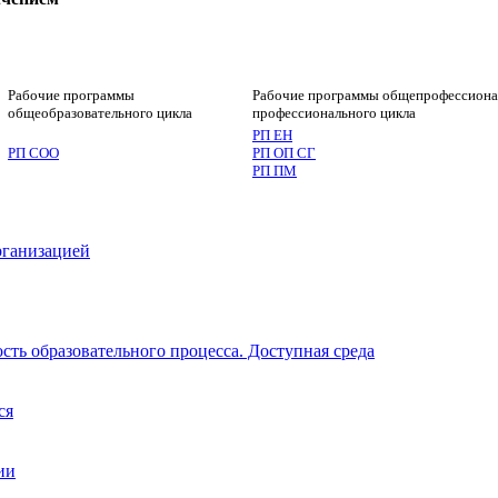
Разработка и управление программным об
Рабочие программы
Рабочие программы общепрофессиона
общеобразовательного цикла
профессионального цикла
РП ЕН
РП СОО
РП ОП СГ
РП ПМ
рганизацией
ть образовательного процесса. Доступная среда
ся
ии