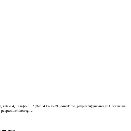
б 204, Телефон: +7 (926) 438-86-29 , e-mail: mo_pavptechn@mosreg.ru Посещение Г
o_pavptechn@mosreg.ru
ечением