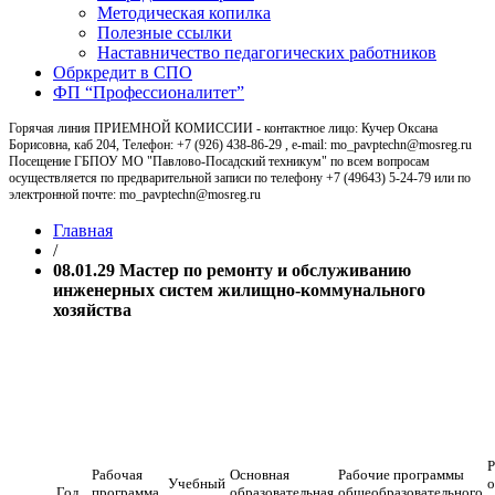
Методическая копилка
Полезные ссылки
Наставничество педагогических работников
Обркредит в СПО
ФП “Профессионалитет”
Горячая линия ПРИЕМНОЙ КОМИССИИ - контактное лицо: Кучер Оксана
Борисовна, каб 204, Телефон: +7 (926) 438-86-29 , e-mail: mo_pavptechn@mosreg.ru
Посещение ГБПОУ МО "Павлово-Посадский техникум" по всем вопросам
осуществляется по предварительной записи по телефону +7 (49643) 5-24-79 или по
электронной почте: mo_pavptechn@mosreg.ru
Главная
/
08.01.29 Мастер по ремонту и обслуживанию
инженерных систем жилищно-коммунального
хозяйства
08.01.29 Мастер по ремонту и
обслуживанию инженерных систем
жилищно-коммунального хозяйства
Р
Рабочая
Основная
Рабочие программы
Учебный
о
Год
программа
образовательная
общеобразовательного