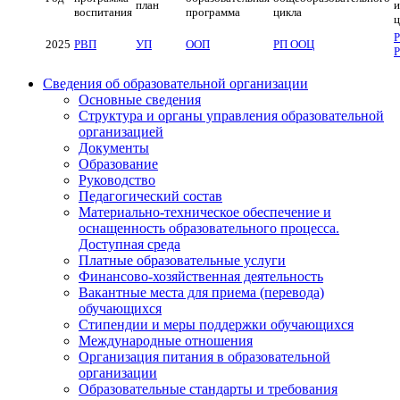
план
и
воспитания
программа
цикла
ц
2025
РВП
УП
ООП
РП ООЦ
Сведения об образовательной организации
Основные сведения
Структура и органы управления образовательной
организацией
Документы
Образование
Руководство
Педагогический состав
Материально-техническое обеспечение и
оснащенность образовательного процесса.
Доступная среда
Платные образовательные услуги
Финансово-хозяйственная деятельность
Вакантные места для приема (перевода)
обучающихся
Стипендии и меры поддержки обучающихся
Международные отношения
Организация питания в образовательной
организации
Образовательные стандарты и требования