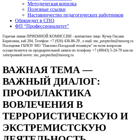
Методическая копилка
Полезные ссылки
Наставничество педагогических работников
Обркредит в СПО
ФП “Профессионалитет”
Горячая линия ПРИЕМНОЙ КОМИССИИ - контактное лицо: Кучер Оксана
Борисовна, каб 204, Телефон: +7 (926) 438-86-29 , e-mail: mo_pavptechn@mosreg.ru
Посещение ГБПОУ МО "Павлово-Посадский техникум" по всем вопросам
осуществляется по предварительной записи по телефону +7 (49643) 5-24-79 или по
электронной почте: mo_pavptechn@mosreg.ru
ВАЖНАЯ ТЕМА —
ВАЖНЫЙ ДИАЛОГ:
ПРОФИЛАКТИКА
ВОВЛЕЧЕНИЯ В
ТЕРРОРИСТИЧЕСКУЮ И
ЭКСТРЕМИСТСКУЮ
ДЕЯТЕЛЬНОСТЬ