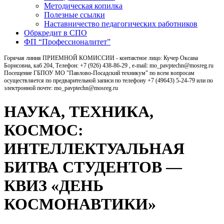
Методическая копилка
Полезные ссылки
Наставничество педагогических работников
Обркредит в СПО
ФП “Профессионалитет”
Горячая линия ПРИЕМНОЙ КОМИССИИ - контактное лицо: Кучер Оксана
Борисовна, каб 204, Телефон: +7 (926) 438-86-29 , e-mail: mo_pavptechn@mosreg.ru
Посещение ГБПОУ МО "Павлово-Посадский техникум" по всем вопросам
осуществляется по предварительной записи по телефону +7 (49643) 5-24-79 или по
электронной почте: mo_pavptechn@mosreg.ru
НАУКА, ТЕХНИКА,
КОСМОС:
ИНТЕЛЛЕКТУАЛЬНАЯ
БИТВА СТУДЕНТОВ —
КВИЗ «ДЕНЬ
КОСМОНАВТИКИ»