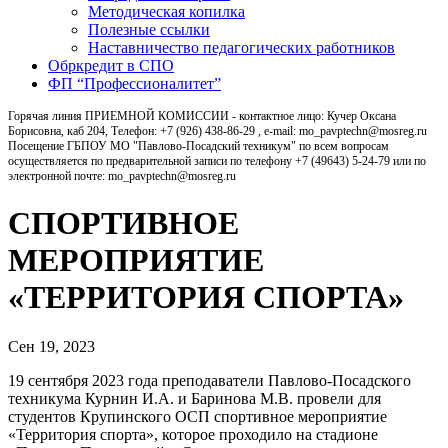
Методическая копилка
Полезные ссылки
Наставничество педагогических работников
Обркредит в СПО
ФП “Профессионалитет”
Горячая линия ПРИЕМНОЙ КОМИССИИ - контактное лицо: Кучер Оксана
Борисовна, каб 204, Телефон: +7 (926) 438-86-29 , e-mail: mo_pavptechn@mosreg.ru
Посещение ГБПОУ МО "Павлово-Посадский техникум" по всем вопросам
осуществляется по предварительной записи по телефону +7 (49643) 5-24-79 или по
электронной почте: mo_pavptechn@mosreg.ru
СПОРТИВНОЕ
МЕРОПРИЯТИЕ
«ТЕРРИТОРИЯ СПОРТА»
Сен 19, 2023
19 сентября 2023 года преподаватели Павлово-Посадского
техникума Курнин И.А. и Баринова М.В. провели для
студентов Крупинского ОСП спортивное мероприятие
«Территория спорта», которое проходило на стадионе