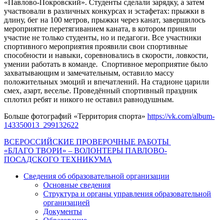
«Павлово-Покровский». Студенты сделали зарядку, а затем
участвовали в различных конкурсах и эстафетах: прыжки в
длину, бег на 100 метров, прыжки через канат, завершилось
мероприятие перетягиванием каната, в котором приняли
участие не только студенты, но и педагоги. Все участники
спортивного мероприятия проявили свои спортивные
способности и навыки, соревновались в скорости, ловкости,
умении работать в команде. Спортивное мероприятие было
захватывающим и замечательным, оставило массу
положительных эмоций и впечатлений. На стадионе царили
смех, азарт, веселье. Проведённый спортивный праздник
сплотил ребят и никого не оставил равнодушным.
Больше фотографий «Территория спорта»
https://vk.com/album-
143350013_299132622
Навигация
ВСЕРОССИЙСКИЕ ПРОВЕРОЧНЫЕ РАБОТЫ
«БЛАГО ТВОРИ» – ВОЛОНТЕРЫ ПАВЛОВО-
по
ПОСАДСКОГО ТЕХНИКУМА
записям
Сведения об образовательной организации
Основные сведения
Структура и органы управления образовательной
организацией
Документы