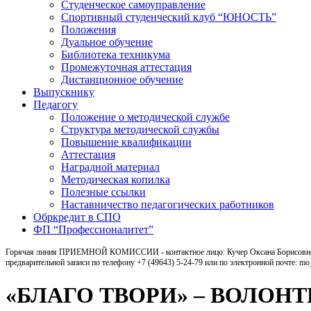
Студенческое самоуправление
Спортивный студенческий клуб “ЮНОСТЬ”
Положения
Дуальное обучение
Библиотека техникума
Промежуточная аттестация
Дистанционное обучение
Выпускнику
Педагогу
Положение о методической службе
Структура методической службы
Повышение квалификации
Аттестация
Наградной материал
Методическая копилка
Полезные ссылки
Наставничество педагогических работников
Обркредит в СПО
ФП “Профессионалитет”
Горячая линия ПРИЕМНОЙ КОМИССИИ - контактное лицо: Кучер Оксана Борисовна, ка
предварительной записи по телефону +7 (49643) 5-24-79 или по электронной почте: m
«БЛАГО ТВОРИ» – ВОЛО