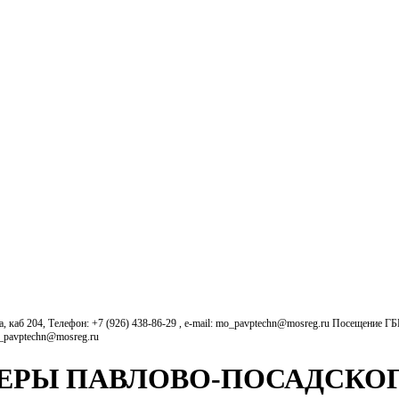
б 204, Телефон: +7 (926) 438-86-29 , e-mail: mo_pavptechn@mosreg.ru Посещение Г
o_pavptechn@mosreg.ru
НТЕРЫ ПАВЛОВО-ПОСАДСКО