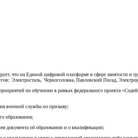
ует, что на Единой цифровой платформе в сфере занятости и 
гов: Электросталь, Черноголовка, Павловский Посад, Электроуг
ероприятий по обучению в рамках федерального проекта «Содей
:
ния военной службы по призыву;
о образования;
 им документа об образовании и о квалификации;
 к увольнению в связи с ликвидацией организации либо сокращ