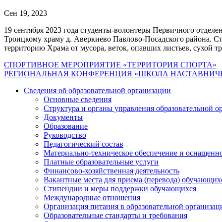
Сен 19, 2023
19 сентября 2023 года студенты-волонтеры Первичного отде
Троицкому храму д. Аверкиево Павлово-Посадского района. С
территорию Храма от мусора, веток, опавших листьев, сухой т
Навигация
СПОРТИВНОЕ МЕРОПРИЯТИЕ «ТЕРРИТОРИЯ СПОРТА»
РЕГИОНАЛЬНАЯ КОНФЕРЕНЦИЯ «ШКОЛА НАСТАВНИЧ
по
Сведения об образовательной организации
записям
Основные сведения
Структура и органы управления образовательной о
Документы
Образование
Руководство
Педагогический состав
Материально-техническое обеспечение и оснащеннос
Платные образовательные услуги
Финансово-хозяйственная деятельность
Вакантные места для приема (перевода) обучающих
Стипендии и меры поддержки обучающихся
Международные отношения
Организация питания в образовательной организац
Образовательные стандарты и требования