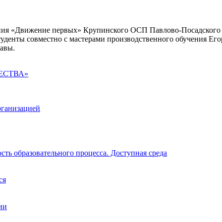
ления «Движение первых» Крупинского ОСП Павлово-Посадского
туденты совместно с мастерами производственного обучения Ег
равы.
ЕСТВА»
рганизацией
ть образовательного процесса. Доступная среда
ся
ии