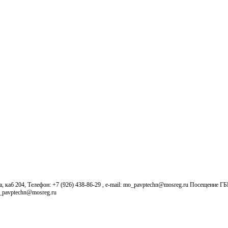
б 204, Телефон: +7 (926) 438-86-29 , e-mail: mo_pavptechn@mosreg.ru Посещение Г
o_pavptechn@mosreg.ru
Новости