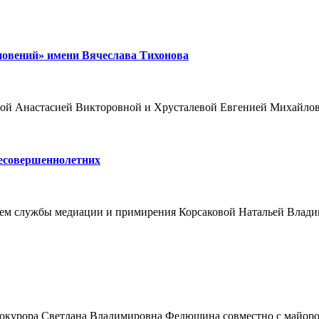
новений» имени Вячеслава Тихонова
ровой Анастасией Викторовной и Хрусталевой Евгенией Михайл
несовершеннолетних
лем службы медиации и примирения Корсаковой Натальей Влади
 прокурора Светлана Владимировна Федюшина совместно с майо