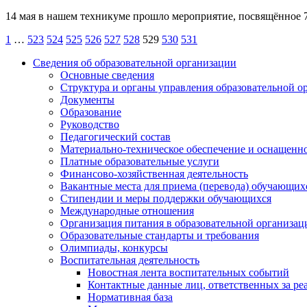
14 мая в нашем техникуме прошло мероприятие, посвящённое
Пагинация
1
…
523
524
525
526
527
528
529
530
531
записей
Сведения об образовательной организации
Основные сведения
Структура и органы управления образовательной о
Документы
Образование
Руководство
Педагогический состав
Материально-техническое обеспечение и оснащеннос
Платные образовательные услуги
Финансово-хозяйственная деятельность
Вакантные места для приема (перевода) обучающих
Стипендии и меры поддержки обучающихся
Международные отношения
Организация питания в образовательной организац
Образовательные стандарты и требования
Олимпиады, конкурсы
Воспитательная деятельность
Новостная лента воспитательных событий
Контактные данные лиц, ответственных за ре
Нормативная база