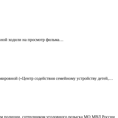
овной ходили на просмотр фильма…
мировной («Центр содействия семейному устройству детей,…
ром полиции, сотрудником уголовного розыска МО МВД России