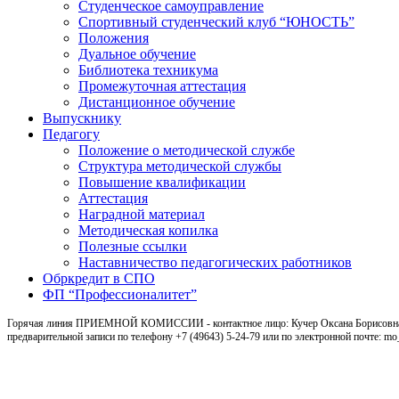
Студенческое самоуправление
Спортивный студенческий клуб “ЮНОСТЬ”
Положения
Дуальное обучение
Библиотека техникума
Промежуточная аттестация
Дистанционное обучение
Выпускнику
Педагогу
Положение о методической службе
Структура методической службы
Повышение квалификации
Аттестация
Наградной материал
Методическая копилка
Полезные ссылки
Наставничество педагогических работников
Обркредит в СПО
ФП “Профессионалитет”
Горячая линия ПРИЕМНОЙ КОМИССИИ - контактное лицо: Кучер Оксана Борисовна, ка
предварительной записи по телефону +7 (49643) 5-24-79 или по электронной почте: m