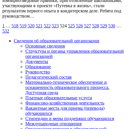
Имбирно-медовые пряники, приготовленные школьниками,
участвующими в проекте «Путевка в жизнь», стали
результатом первого опыта в кондитерском деле. Ребята под
руководством…
Пагинация
1
…
518
519
520
521
522
523
524
525
526
527
528
529
530
…
532
записей
Сведения об образовательной организации
Основные сведения
Структура и органы управления образовательной
организацией
Документы
Образование
Руководство
Педагогический состав
Материально-техническое обеспечение и
оснащенность образовательного процесса.
Доступная среда
Платные образовательные услуги
Финансово-хозяйственная деятельность
Вакантные места для приема (перевода)
обучающихся
Стипендии и меры поддержки обучающихся
Международные отношения
Организация питания в образовательной