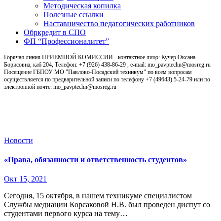
Методическая копилка
Полезные ссылки
Наставничество педагогических работников
Обркредит в СПО
ФП “Профессионалитет”
Горячая линия ПРИЕМНОЙ КОМИССИИ - контактное лицо: Кучер Оксана
Борисовна, каб 204, Телефон: +7 (926) 438-86-29 , e-mail: mo_pavptechn@mosreg.ru
Посещение ГБПОУ МО "Павлово-Посадский техникум" по всем вопросам
осуществляется по предварительной записи по телефону +7 (49643) 5-24-79 или по
электронной почте: mo_pavptechn@mosreg.ru
Новости
Новости
«Права, обязанности и ответственность студентов»
Окт 15, 2021
Сегодня, 15 октября, в нашем техникуме специалистом
Службы медиации Корсаковой Н.В. был проведен диспут со
студентами первого курса на тему…