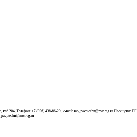
б 204, Телефон: +7 (926) 438-86-29 , e-mail: mo_pavptechn@mosreg.ru Посещение Г
o_pavptechn@mosreg.ru
Новости