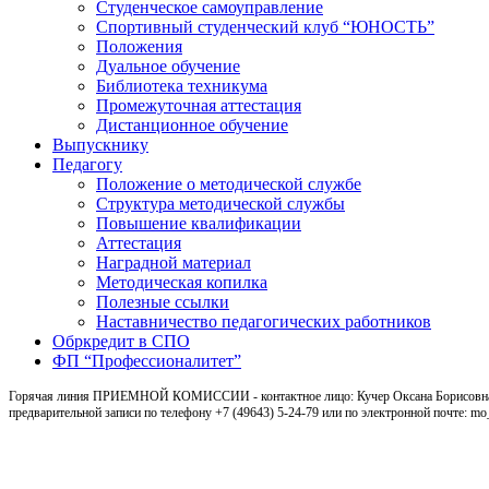
Студенческое самоуправление
Спортивный студенческий клуб “ЮНОСТЬ”
Положения
Дуальное обучение
Библиотека техникума
Промежуточная аттестация
Дистанционное обучение
Выпускнику
Педагогу
Положение о методической службе
Структура методической службы
Повышение квалификации
Аттестация
Наградной материал
Методическая копилка
Полезные ссылки
Наставничество педагогических работников
Обркредит в СПО
ФП “Профессионалитет”
Горячая линия ПРИЕМНОЙ КОМИССИИ - контактное лицо: Кучер Оксана Борисовна, ка
предварительной записи по телефону +7 (49643) 5-24-79 или по электронной почте: m