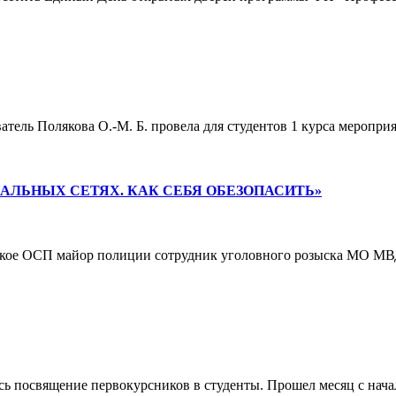
ватель Полякова О.-М. Б. провела для студентов 1 курса меро
АЛЬНЫХ СЕТЯХ. КАК СЕБЯ ОБЕЗОПАСИТЬ»
нское ОСП майор полиции сотрудник уголовного розыска МО М
ось посвящение первокурсников в студенты. Прошел месяц с нач