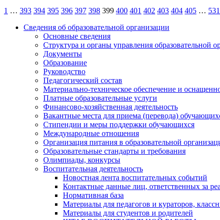
Пагинация
1
…
393
394
395
396
397
398
399
400
401
402
403
404
405
…
531
записей
Сведения об образовательной организации
Основные сведения
Структура и органы управления образовательной о
Документы
Образование
Руководство
Педагогический состав
Материально-техническое обеспечение и оснащеннос
Платные образовательные услуги
Финансово-хозяйственная деятельность
Вакантные места для приема (перевода) обучающих
Стипендии и меры поддержки обучающихся
Международные отношения
Организация питания в образовательной организац
Образовательные стандарты и требования
Олимпиады, конкурсы
Воспитательная деятельность
Новостная лента воспитательных событий
Контактные данные лиц, ответственных за ре
Нормативная база
Материалы для педагогов и кураторов, класс
Материалы для студентов и родителей