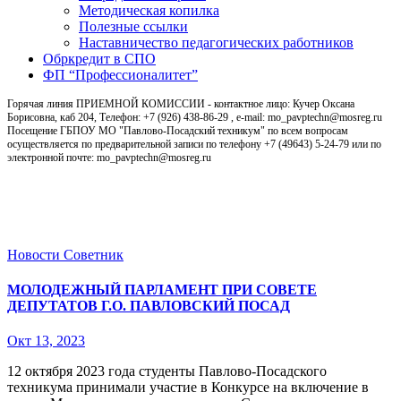
Методическая копилка
Полезные ссылки
Наставничество педагогических работников
Обркредит в СПО
ФП “Профессионалитет”
Горячая линия ПРИЕМНОЙ КОМИССИИ - контактное лицо: Кучер Оксана
Борисовна, каб 204, Телефон: +7 (926) 438-86-29 , e-mail: mo_pavptechn@mosreg.ru
Посещение ГБПОУ МО "Павлово-Посадский техникум" по всем вопросам
осуществляется по предварительной записи по телефону +7 (49643) 5-24-79 или по
электронной почте: mo_pavptechn@mosreg.ru
Новости
Новости
Советник
МОЛОДЕЖНЫЙ ПАРЛАМЕНТ ПРИ СОВЕТЕ
ДЕПУТАТОВ Г.О. ПАВЛОВСКИЙ ПОСАД
Окт 13, 2023
12 октября 2023 года студенты Павлово-Посадского
техникума принимали участие в Конкурсе на включение в