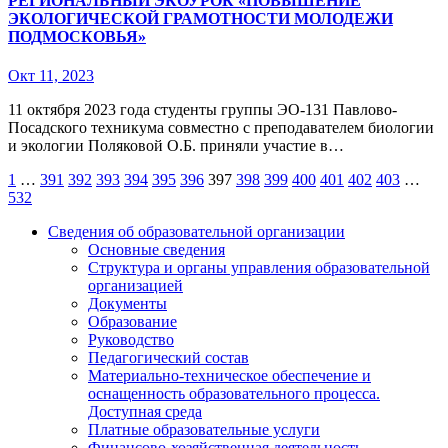
РЕГИОНАЛЬНЫЙ ЭКОУРОК «ПОВЫШЕНИЕ
ЭКОЛОГИЧЕСКОЙ ГРАМОТНОСТИ МОЛОДЕЖИ
ПОДМОСКОВЬЯ»
Окт 11, 2023
11 октября 2023 года студенты группы ЭО-131 Павлово-
Посадского техникума совместно с преподавателем биологии
и экологии Поляковой О.Б. приняли участие в…
Пагинация
1
…
391
392
393
394
395
396
397
398
399
400
401
402
403
…
532
записей
Сведения об образовательной организации
Основные сведения
Структура и органы управления образовательной
организацией
Документы
Образование
Руководство
Педагогический состав
Материально-техническое обеспечение и
оснащенность образовательного процесса.
Доступная среда
Платные образовательные услуги
Финансово-хозяйственная деятельность