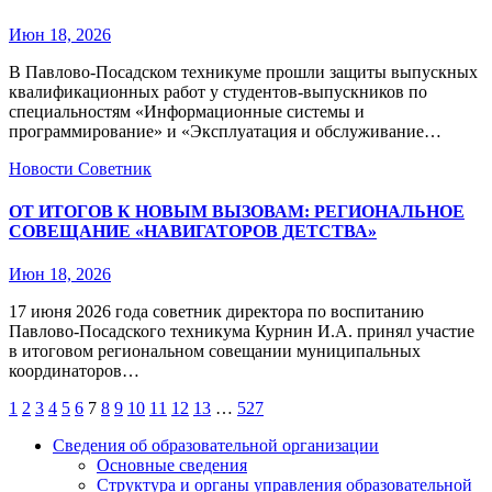
Июн 18, 2026
В Павлово‑Посадском техникуме прошли защиты выпускных
квалификационных работ у студентов‑выпускников по
специальностям «Информационные системы и
программирование» и «Эксплуатация и обслуживание…
Новости
Советник
ОТ ИТОГОВ К НОВЫМ ВЫЗОВАМ: РЕГИОНАЛЬНОЕ
СОВЕЩАНИЕ «НАВИГАТОРОВ ДЕТСТВА»
Июн 18, 2026
17 июня 2026 года советник директора по воспитанию
Павлово‑Посадского техникума Курнин И.А. принял участие
в итоговом региональном совещании муниципальных
координаторов…
Пагинация
1
2
3
4
5
6
7
8
9
10
11
12
13
…
527
записей
Сведения об образовательной организации
Основные сведения
Структура и органы управления образовательной