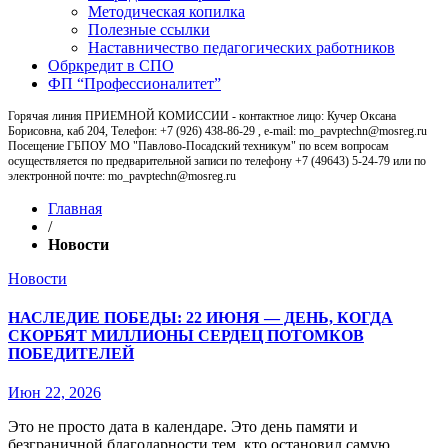
Методическая копилка
Полезные ссылки
Наставничество педагогических работников
Обркредит в СПО
ФП “Профессионалитет”
Горячая линия ПРИЕМНОЙ КОМИССИИ - контактное лицо: Кучер Оксана
Борисовна, каб 204, Телефон: +7 (926) 438-86-29 , e-mail: mo_pavptechn@mosreg.ru
Посещение ГБПОУ МО "Павлово-Посадский техникум" по всем вопросам
осуществляется по предварительной записи по телефону +7 (49643) 5-24-79 или по
электронной почте: mo_pavptechn@mosreg.ru
Главная
/
Новости
Новости
НАСЛЕДИЕ ПОБЕДЫ: 22 ИЮНЯ — ДЕНЬ, КОГДА
СКОРБЯТ МИЛЛИОНЫ СЕРДЕЦ ПОТОМКОВ
ПОБЕДИТЕЛЕЙ
Июн 22, 2026
Это не просто дата в календаре. Это день памяти и
безграничной благодарности тем, кто остановил самую