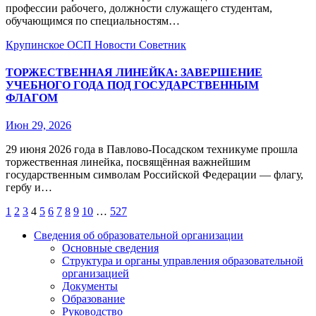
профессии рабочего, должности служащего студентам,
обучающимся по специальностям…
Крупинское ОСП
Новости
Советник
ТОРЖЕСТВЕННАЯ ЛИНЕЙКА: ЗАВЕРШЕНИЕ
УЧЕБНОГО ГОДА ПОД ГОСУДАРСТВЕННЫМ
ФЛАГОМ
Июн 29, 2026
29 июня 2026 года в Павлово‑Посадском техникуме прошла
торжественная линейка, посвящённая важнейшим
государственным символам Российской Федерации — флагу,
гербу и…
Пагинация
1
2
3
4
5
6
7
8
9
10
…
527
записей
Сведения об образовательной организации
Основные сведения
Структура и органы управления образовательной
организацией
Документы
Образование
Руководство