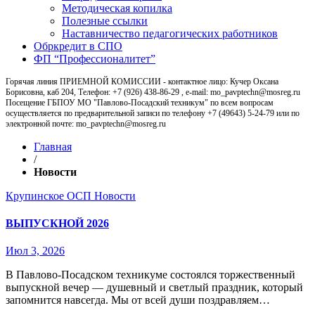
Методическая копилка
Полезные ссылки
Наставничество педагогических работников
Обркредит в СПО
ФП “Профессионалитет”
Горячая линия ПРИЕМНОЙ КОМИССИИ - контактное лицо: Кучер Оксана
Борисовна, каб 204, Телефон: +7 (926) 438-86-29 , e-mail: mo_pavptechn@mosreg.ru
Посещение ГБПОУ МО "Павлово-Посадский техникум" по всем вопросам
осуществляется по предварительной записи по телефону +7 (49643) 5-24-79 или по
электронной почте: mo_pavptechn@mosreg.ru
Главная
/
Новости
Крупинское ОСП
Новости
ВЫПУСКНОЙ 2026
Июл 3, 2026
В Павлово‑Посадском техникуме состоялся торжественный
выпускной вечер — душевный и светлый праздник, который
запомнится навсегда. Мы от всей души поздравляем…