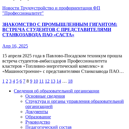
Новости
Трудоустройство и профориентация
ФП
"Профессионалитет"
ЗНАКОМСТВО С ПРОМЫШЛЕННЫМ ГИГАНТОМ:
ВСТРЕЧА СТУДЕНТОВ С ПРЕДСТАВИТЕЛЯМИ
СТАНКОЗАВОДА ПАО «САСТА»
Апр 16, 2025
15 апреля 2025 года в Павлово-Посадском техникум прошла
встреча студентов-амбассадоров Профессионалитета
кластеров «Топливно-энергетический комплекс» и
«Машиностроение» с представителями Станкозавода ПАО…
Пагинация
1
2
3
4
5
6
7
8
9
10
11
12
13
14
…
18
записей
Сведения об образовательной организации
Основные сведения
Структура и органы управления образовательной
организацией
Документы
Образование
Руководство
Педагогический состав