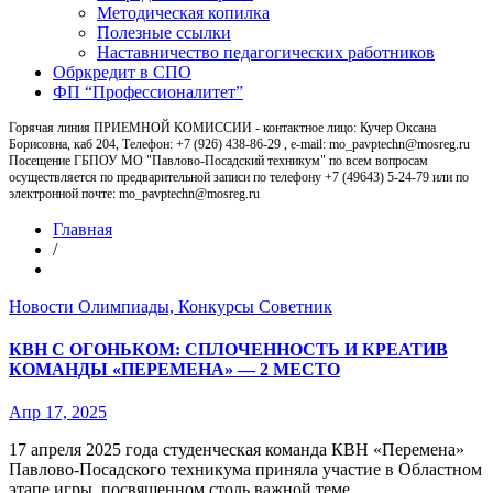
Методическая копилка
Полезные ссылки
Наставничество педагогических работников
Обркредит в СПО
ФП “Профессионалитет”
Горячая линия ПРИЕМНОЙ КОМИССИИ - контактное лицо: Кучер Оксана
Борисовна, каб 204, Телефон: +7 (926) 438-86-29 , e-mail: mo_pavptechn@mosreg.ru
Посещение ГБПОУ МО "Павлово-Посадский техникум" по всем вопросам
осуществляется по предварительной записи по телефону +7 (49643) 5-24-79 или по
электронной почте: mo_pavptechn@mosreg.ru
Главная
/
Новости
Олимпиады, Конкурсы
Советник
КВН С ОГОНЬКОМ: СПЛОЧЕННОСТЬ И КРЕАТИВ
КОМАНДЫ «ПЕРЕМЕНА» — 2 МЕСТО
Апр 17, 2025
17 апреля 2025 года студенческая команда КВН «Перемена»
Павлово-Посадского техникума приняла участие в Областном
этапе игры, посвященном столь важной теме,…