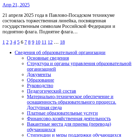
Апр 21, 2025
21 апреля 2025 года в Павлово-Посадском техникуме
состоялась торжественная линейка, посвященная
государственным символам Российской Федерации и
поднятию флага. Поднятие флага…
Пагинация
1
2
3
4
5
6
7
8
9
10
11
12
…
18
записей
Сведения об образовательной организации
Основные сведения
Структура и органы управления образовательной
организацией
Документы
Образование
Руководство
Педагогический состав
Материально-техническое обеспечение и
оснащенность образовательного процесса.
Доступная среда
Платные образовательные услуги
Финансово-хозяйственная деятельность
Вакантные места для приема (перевода)
обучающихся
Стипендии и меры поддержки обучающихся