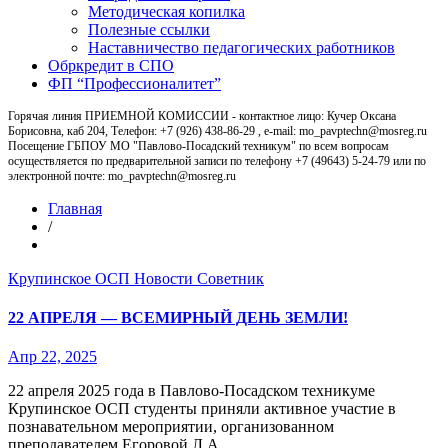
Методическая копилка
Полезные ссылки
Наставничество педагогических работников
Обркредит в СПО
ФП “Профессионалитет”
Горячая линия ПРИЕМНОЙ КОМИССИИ - контактное лицо: Кучер Оксана
Борисовна, каб 204, Телефон: +7 (926) 438-86-29 , e-mail: mo_pavptechn@mosreg.ru
Посещение ГБПОУ МО "Павлово-Посадский техникум" по всем вопросам
осуществляется по предварительной записи по телефону +7 (49643) 5-24-79 или по
электронной почте: mo_pavptechn@mosreg.ru
Главная
/
Крупинское ОСП
Новости
Советник
22 АПРЕЛЯ — ВСЕМИРНЫЙ ДЕНЬ ЗЕМЛИ!
Апр 22, 2025
22 апреля 2025 года в Павлово-Посадском техникуме
Крупинское ОСП студенты приняли активное участие в
познавательном мероприятии, организованном
преподавателем Егоровой Л.А.…