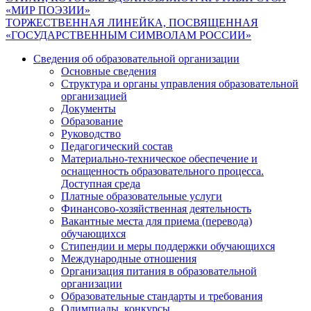
«МИР ПОЭЗИИ»
по
ТОРЖЕСТВЕННАЯ ЛИНЕЙКА, ПОСВЯЩЕННАЯ
записям
«ГОСУДАРСТВЕННЫМ СИМВОЛАМ РОССИИ»
Сведения об образовательной организации
Основные сведения
Структура и органы управления образовательной
организацией
Документы
Образование
Руководство
Педагогический состав
Материально-техническое обеспечение и
оснащенность образовательного процесса.
Доступная среда
Платные образовательные услуги
Финансово-хозяйственная деятельность
Вакантные места для приема (перевода)
обучающихся
Стипендии и меры поддержки обучающихся
Международные отношения
Организация питания в образовательной
организации
Образовательные стандарты и требования
Олимпиады, конкурсы