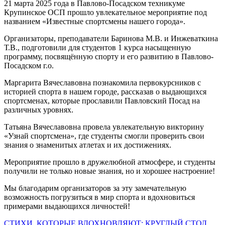
21 марта 2025 года в Павлово-Посадском техникуме
Крупинское ОСП прошло увлекательное мероприятие под
названием «Известные спортсмены нашего города».
Организаторы, преподаватели Баринова М.В. и Инжеваткина
Т.В., подготовили для студентов 1 курса насыщенную
программу, посвящённую спорту и его развитию в Павлово-
Посадском г.о.
Маргарита Вячеславовна познакомила первокурсников с
историей спорта в нашем городе, рассказав о выдающихся
спортсменах, которые прославили Павловский Посад на
различных уровнях.
Татьяна Вячеславовна провела увлекательную викторину
«Узнай спортсмена», где студенты смогли проверить свои
знания о знаменитых атлетах и их достижениях.
Мероприятие прошло в дружелюбной атмосфере, и студенты
получили не только новые знания, но и хорошее настроение!
Мы благодарим организаторов за эту замечательную
возможность погрузиться в мир спорта и вдохновиться
примерами выдающихся личностей!
Навигация
СТИХИ, КОТОРЫЕ ВДОХНОВЛЯЮТ: КРУГЛЫЙ СТОЛ