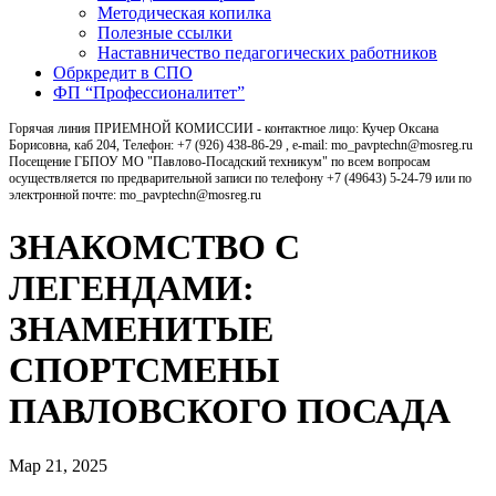
Методическая копилка
Полезные ссылки
Наставничество педагогических работников
Обркредит в СПО
ФП “Профессионалитет”
Горячая линия ПРИЕМНОЙ КОМИССИИ - контактное лицо: Кучер Оксана
Борисовна, каб 204, Телефон: +7 (926) 438-86-29 , e-mail: mo_pavptechn@mosreg.ru
Посещение ГБПОУ МО "Павлово-Посадский техникум" по всем вопросам
осуществляется по предварительной записи по телефону +7 (49643) 5-24-79 или по
электронной почте: mo_pavptechn@mosreg.ru
ЗНАКОМСТВО С
ЛЕГЕНДАМИ:
ЗНАМЕНИТЫЕ
СПОРТСМЕНЫ
ПАВЛОВСКОГО ПОСАДА
Мар 21, 2025