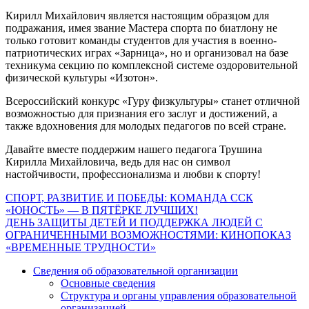
Кирилл Михайлович является настоящим образцом для
подражания, имея звание Мастера спорта по биатлону не
только готовит команды студентов для участия в военно-
патриотических играх «Зарница», но и организовал на базе
техникума секцию по комплексной системе оздоровительной
физической культуры «Изотон».
Всероссийский конкурс «Гуру физкультуры» станет отличной
возможностью для признания его заслуг и достижений, а
также вдохновения для молодых педагогов по всей стране.
Давайте вместе поддержим нашего педагога Трушина
Кирилла Михайловича, ведь для нас он символ
настойчивости, профессионализма и любви к спорту!
Навигация
СПОРТ, РАЗВИТИЕ И ПОБЕДЫ: КОМАНДА ССК
«ЮНОСТЬ» — В ПЯТЁРКЕ ЛУЧШИХ!
по
ДЕНЬ ЗАЩИТЫ ДЕТЕЙ И ПОДДЕРЖКА ЛЮДЕЙ С
записям
ОГРАНИЧЕННЫМИ ВОЗМОЖНОСТЯМИ: КИНОПОКАЗ
«ВРЕМЕННЫЕ ТРУДНОСТИ»
Сведения об образовательной организации
Основные сведения
Структура и органы управления образовательной
организацией