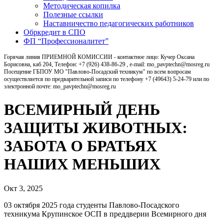
Методическая копилка
Полезные ссылки
Наставничество педагогических работников
Обркредит в СПО
ФП “Профессионалитет”
Горячая линия ПРИЕМНОЙ КОМИССИИ - контактное лицо: Кучер Оксана
Борисовна, каб 204, Телефон: +7 (926) 438-86-29 , e-mail: mo_pavptechn@mosreg.ru
Посещение ГБПОУ МО "Павлово-Посадский техникум" по всем вопросам
осуществляется по предварительной записи по телефону +7 (49643) 5-24-79 или по
электронной почте: mo_pavptechn@mosreg.ru
ВСЕМИРНЫЙ ДЕНЬ
ЗАЩИТЫ ЖИВОТНЫХ:
ЗАБОТА О БРАТЬЯХ
НАШИХ МЕНЬШИХ
Окт 3, 2025
03 октября 2025 года студенты Павлово-Посадского
техникума Крупинское ОСП в преддверии Всемирного дня