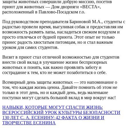
защиты животных совершили добрую миссию, посетив
приют для животных — Дом дворняги «ВЕСТА»,
расположенный в Павлово-Посадском г.о.
Под руководством преподавателя Бариновой М.А., студенты с
радостью провели время, выгуливая собак и предоставляя им
возможность размять лапы, насладиться свежим воздухом и
просто отвлечься от будней приюта. Этот опыт не только
принес радость хвостатым питомцам, но и стал важным
уроком для самих студентов.
Визит в приют стал отличной возможностью для студентов
внести свой вклад в улучшение жизни беспризорных
животных и понять, как важно проявлять заботу и
сострадание к тем, кто не может позаботиться о себе.
Всемирный день защиты животных — это напоминание о
том, что каждая жизнь ценна. Давайте помнить об этом не
только в этот день, но и каждый день, ведь маленькие
поступки могут сделать большой вклад в мир вокруг нас!
Навигация
НАВЫКИ, КОТОРЫЕ МОГУТ СПАСТИ ЖИЗНЬ:
ВСЕРОССИЙСКИЙ УРОК КУЛЬТУРЫ БЕЗОПАСНОСТИ
по
130 ЛЕТ С. А. ЕСЕНИНУ: 42 ФАКТА О ЖИЗНИ И
записям
ТВОРЧЕСТВЕ ЕСЕНИНА